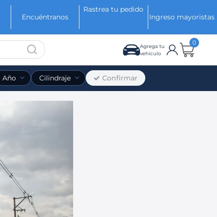
Rastrea tu pedido
Encuéntranos
Ingreso mayoristas
0
Agrega tu
vehículo
Confirmar
Año
Cilindraje