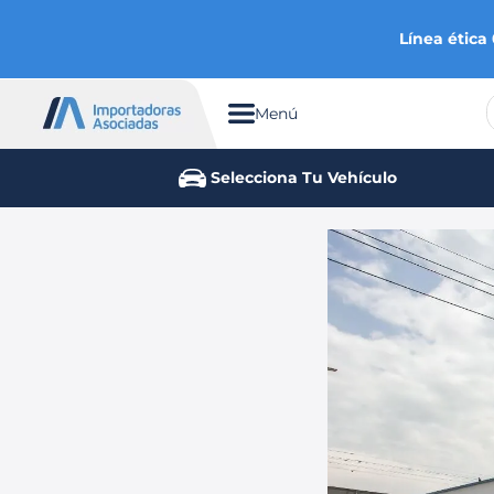
Línea ética
Menú
TÉRMINOS MÁS BUSCADOS
Selecciona Tu Vehículo
1
.
chevrolet
2
.
aveo
3
.
spark gt
4
.
ford fiesta
5
.
optra
6
.
mazda 3
7
.
sail
8
.
chevrolet spark gt