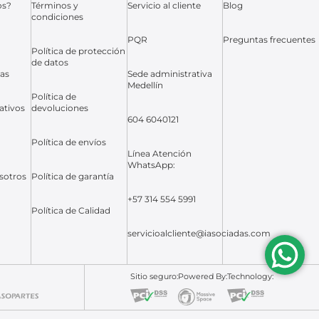
os?
Términos y
Servicio al cliente
Blog
condiciones
PQR
Preguntas frecuentes
Política de protección
de datos
das
Sede administrativa
Medellín
Política de
ativos
devoluciones
604 6040121
Política de envíos
Línea Atención
WhatsApp:
sotros
Política de garantía
+57 314 554 5991
Política de Calidad
servicioalcliente@iasociadas.com
Sitio seguro:
Powered By:
Technology: