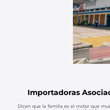
9
.
chevrolet sail
10
.
mazda 2
Importadoras Asociad
Dicen que la familia es el motor que m