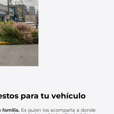
stos para tu vehículo
 familia.
Es quien los acompaña a donde