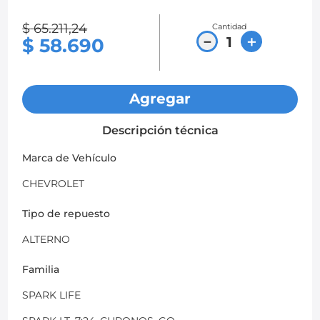
8
.
chevrolet sail
$
65
.
211
,
24
Cantidad
－
＋
$
58
.
690
9
.
chevrolet spark gt
10
.
mazda 2
Agregar
Descripción técnica
Marca de Vehículo
CHEVROLET
Tipo de repuesto
ALTERNO
Familia
SPARK LIFE