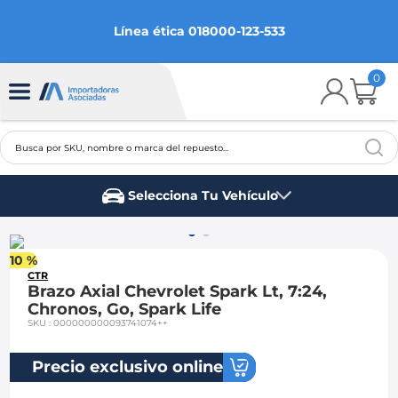
Línea ética 018000-123-533
0
Busca por SKU, nombre o marca del repuesto...
TÉRMINOS MÁS BUSCADOS
Selecciona Tu Vehículo
1
.
chevrolet
Marca del vehículo
2
.
aveo
10 %
3
.
spark gt
CTR
Brazo Axial Chevrolet Spark Lt, 7:24,
4
.
ford fiesta
Chronos, Go, Spark Life
SKU
:
000000000093741074++
5
.
optra
6
.
mazda 3
Precio exclusivo online
7
.
sail