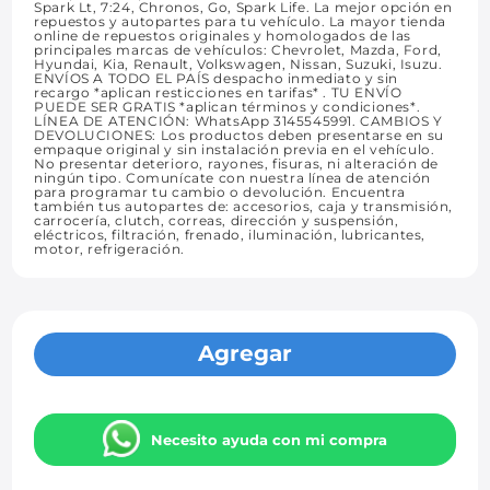
Spark Lt, 7:24, Chronos, Go, Spark Life. La mejor opción en
repuestos y autopartes para tu vehículo. La mayor tienda
online de repuestos originales y homologados de las
principales marcas de vehículos: Chevrolet, Mazda, Ford,
Hyundai, Kia, Renault, Volkswagen, Nissan, Suzuki, Isuzu.
ENVÍOS A TODO EL PAÍS despacho inmediato y sin
recargo *aplican resticciones en tarifas* . TU ENVÍO
PUEDE SER GRATIS *aplican términos y condiciones*.
LÍNEA DE ATENCIÓN: WhatsApp 3145545991. CAMBIOS Y
DEVOLUCIONES: Los productos deben presentarse en su
empaque original y sin instalación previa en el vehículo.
No presentar deterioro, rayones, fisuras, ni alteración de
ningún tipo. Comunícate con nuestra línea de atención
para programar tu cambio o devolución. Encuentra
también tus autopartes de: accesorios, caja y transmisión,
carrocería, clutch, correas, dirección y suspensión,
eléctricos, filtración, frenado, iluminación, lubricantes,
motor, refrigeración.
Agregar
Necesito ayuda con mi compra