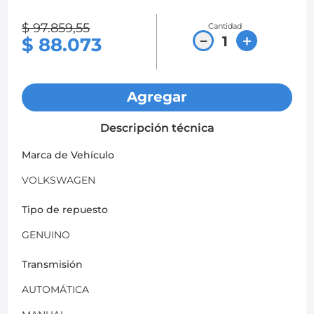
8
.
chevrolet sail
$
97
.
859
,
55
Cantidad
－
＋
$
88
.
073
9
.
chevrolet spark gt
10
.
mazda 2
Agregar
Descripción técnica
Marca de Vehículo
VOLKSWAGEN
Tipo de repuesto
GENUINO
Transmisión
AUTOMÁTICA