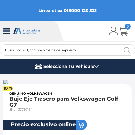
Línea ética 018000-123-533
0
Busca por SKU, nombre o marca del repuesto...
TÉRMINOS MÁS BUSCADOS
Selecciona Tu Vehículo
1
.
chevrolet
Marca del vehículo
2
.
aveo
10 %
3
.
spark gt
GENUINO VOLKSWAGEN
Buje Eje Trasero para Volkswagen Golf
4
.
ford fiesta
G7
SKU
:
377501541
5
.
optra
6
.
mazda 3
Precio exclusivo online
7
.
sail