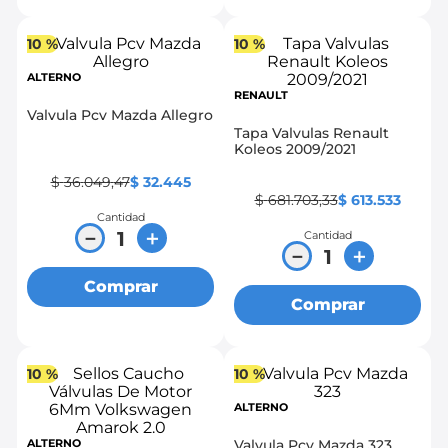
10 %
10 %
ALTERNO
RENAULT
Valvula Pcv Mazda Allegro
Tapa Valvulas Renault
Koleos 2009/2021
$
36
.
049
,
47
$
32
.
445
$
681
.
703
,
33
$
613
.
533
Cantidad
－
＋
Cantidad
－
＋
Comprar
Comprar
10 %
10 %
ALTERNO
ALTERNO
Valvula Pcv Mazda 323