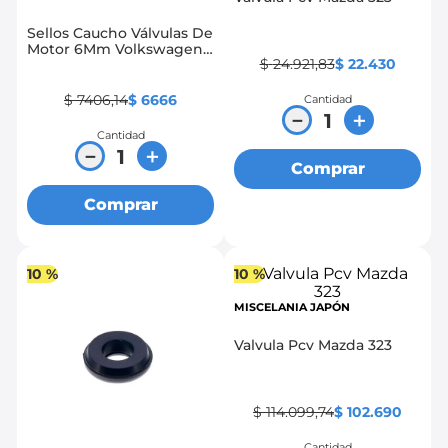
Sellos Caucho Válvulas De
Motor 6Mm Volkswagen
$
24
.
921
,
83
$
22
.
430
Amarok 2.0
$
7406
,
14
$
6666
Cantidad
－
＋
Cantidad
－
＋
Comprar
Comprar
10 %
10 %
MISCELANIA JAPÓN
Valvula Pcv Mazda 323
$
114
.
099
,
74
$
102
.
690
Cantidad