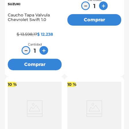
SUZUKI
－
＋
Caucho Tapa Valvula
Comprar
Chevrolet Swift 1.0
$
13
.
598
,
17
$
12
.
238
Cantidad
－
＋
Comprar
10 %
10 %