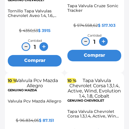
GENUINO CHEVROLET
Tapa Valvula Cruze Sonic
8
.
chevrolet spark gt
Tracker
Tornillo Tapa Valvulas
Chevrolet Aveo 1.4, 1.6,
9
.
mazda 2
Optra 1.4, 1.6
$
574
.
558
,
62
$
517
.
103
10
.
chevrolet sail
$
4350
,
53
$
3915
Cantidad
－
＋
Cantidad
－
＋
Comprar
Comprar
10 %
10 %
GENUINO MAZDA
Valvula Pcv Mazda Allegro
GENUINO CHEVROLET
Tapa Valvula Chevrolet
Corsa 1.3,1.4, Active, Wind,
$
96
.
834
,
05
$
87
.
151
Evolution 1.4, 1.8, Cobalt