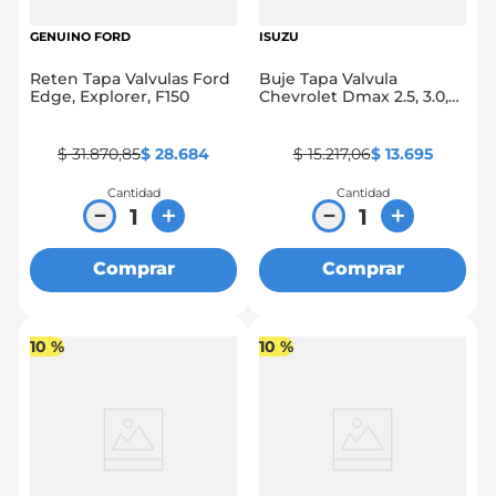
GENUINO FORD
ISUZU
Reten Tapa Valvulas Ford
Buje Tapa Valvula
Edge, Explorer, F150
Chevrolet Dmax 2.5, 3.0,
Nkr,Nhr 2.8 Motor 4Jb1,
Nhr 3.0 Motor 4Jh1
$
31
.
870
,
85
$
28
.
684
$
15
.
217
,
06
$
13
.
695
Cantidad
Cantidad
－
＋
－
＋
Comprar
Comprar
10 %
10 %