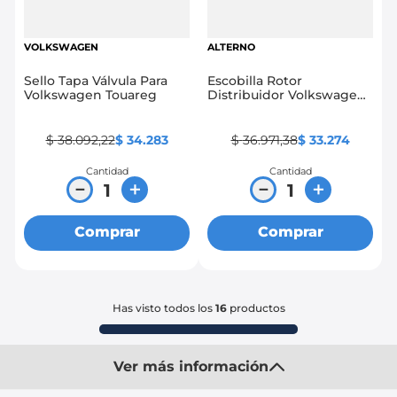
VOLKSWAGEN
ALTERNO
Sello Tapa Válvula Para
Escobilla Rotor
Volkswagen Touareg
Distribuidor Volkswagen
Gol 1.8
$
38
.
092
,
22
$
34
.
283
$
36
.
971
,
38
$
33
.
274
Cantidad
Cantidad
－
＋
－
＋
Comprar
Comprar
Has visto todos los
16
productos
Ver más información