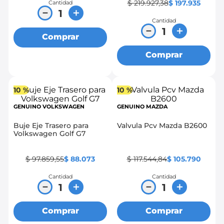
$
219
.
927
,
38
$
197
.
935
Cantidad
－
＋
Cantidad
－
＋
Comprar
Comprar
10 %
10 %
GENUINO VOLKSWAGEN
GENUINO MAZDA
Buje Eje Trasero para
Valvula Pcv Mazda B2600
Volkswagen Golf G7
$
97
.
859
,
55
$
88
.
073
$
117
.
544
,
84
$
105
.
790
Cantidad
Cantidad
－
＋
－
＋
Comprar
Comprar