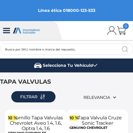
Línea ética 018000-123-533
0
Busca por SKU, nombre o marca del repuesto...
TÉRMINOS MÁS BUSCADOS
Selecciona Tu Vehículo
1
.
chevrolet
Marca del vehículo
2
.
aveo
TAPA VALVULAS
3
.
spark gt
FILTRAR
RELEVANCIA
4
.
ford fiesta
5
.
optra
10 %
10 %
6
.
mazda 3
GENUINO CHEVROLET
7
.
sail