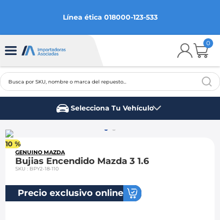
Línea ética 018000-123-533
0
Busca por SKU, nombre o marca del repuesto...
TÉRMINOS MÁS BUSCADOS
Selecciona Tu Vehículo
1
.
chevrolet
Marca del vehículo
2
.
aveo
10 %
3
.
spark gt
GENUINO MAZDA
Bujias Encendido Mazda 3 1.6
4
.
ford fiesta
SKU
:
BPY2-18-110
5
.
optra
Precio exclusivo online
6
.
mazda 3
7
.
sail