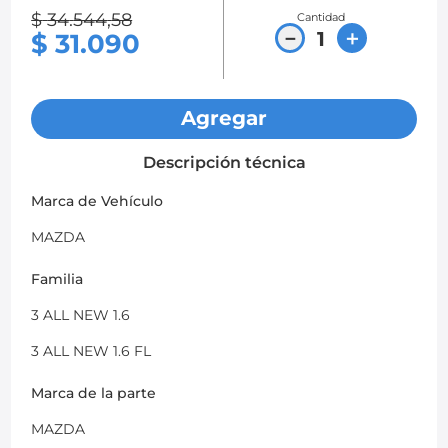
$
34
.
544
,
58
Cantidad
8
.
chevrolet spark gt
－
＋
$
31
.
090
9
.
chevrolet sail
10
.
mazda 2
Agregar
Descripción técnica
Marca de Vehículo
MAZDA
Familia
3 ALL NEW 1.6
3 ALL NEW 1.6 FL
Marca de la parte
MAZDA