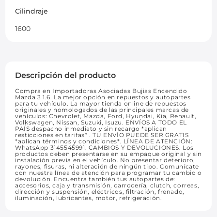
Cilindraje
1600
Descripción del producto
Compra en Importadoras Asociadas Bujias Encendido
Mazda 3 1.6. La mejor opción en repuestos y autopartes
para tu vehículo. La mayor tienda online de repuestos
originales y homologados de las principales marcas de
vehículos: Chevrolet, Mazda, Ford, Hyundai, Kia, Renault,
Volkswagen, Nissan, Suzuki, Isuzu. ENVÍOS A TODO EL
PAÍS despacho inmediato y sin recargo *aplican
resticciones en tarifas* . TU ENVÍO PUEDE SER GRATIS
*aplican términos y condiciones*. LÍNEA DE ATENCIÓN:
WhatsApp 3145545991. CAMBIOS Y DEVOLUCIONES: Los
productos deben presentarse en su empaque original y sin
instalación previa en el vehículo. No presentar deterioro,
rayones, fisuras, ni alteración de ningún tipo. Comunícate
con nuestra línea de atención para programar tu cambio o
devolución. Encuentra también tus autopartes de:
accesorios, caja y transmisión, carrocería, clutch, correas,
dirección y suspensión, eléctricos, filtración, frenado,
iluminación, lubricantes, motor, refrigeración.