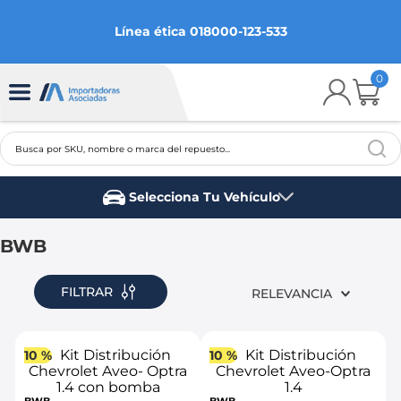
Línea ética 018000-123-533
0
Busca por SKU, nombre o marca del repuesto...
TÉRMINOS MÁS BUSCADOS
Selecciona Tu Vehículo
1
.
chevrolet
Marca del vehículo
2
.
aveo
BWB
3
.
spark gt
FILTRAR
RELEVANCIA
4
.
ford fiesta
5
.
optra
10 %
10 %
6
.
mazda 3
7
.
sail