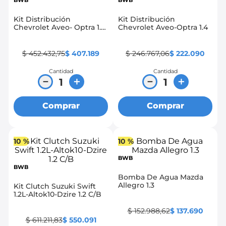
BWB
BWB
8
.
chevrolet sail
Kit Distribución
Kit Distribución
Chevrolet Aveo- Optra 1.4
Chevrolet Aveo-Optra 1.4
9
.
chevrolet spark gt
con bomba
10
.
mazda 2
$
452
.
432
,
75
$
407
.
189
$
246
.
767
,
06
$
222
.
090
Cantidad
Cantidad
－
＋
－
＋
Comprar
Comprar
10 %
10 %
BWB
BWB
Bomba De Agua Mazda
Allegro 1.3
Kit Clutch Suzuki Swift
1.2L-Altok10-Dzire 1.2 C/B
$
152
.
988
,
62
$
137
.
690
$
611
.
211
,
83
$
550
.
091