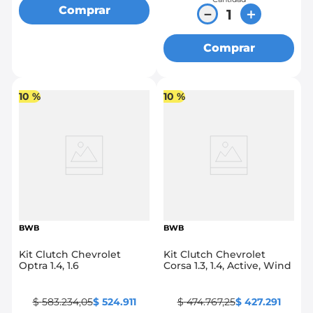
Comprar
－
＋
Comprar
10 %
10 %
BWB
BWB
Kit Clutch Chevrolet
Kit Clutch Chevrolet
Optra 1.4, 1.6
Corsa 1.3, 1.4, Active, Wind
$
583
.
234
,
05
$
524
.
911
$
474
.
767
,
25
$
427
.
291