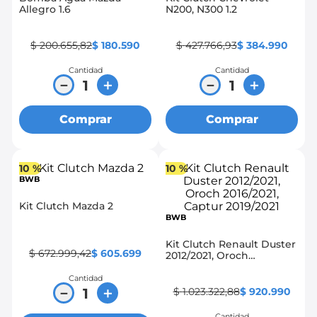
Allegro 1.6
N200, N300 1.2
$
200
.
655
,
82
$
180
.
590
$
427
.
766
,
93
$
384
.
990
Cantidad
Cantidad
－
＋
－
＋
Comprar
Comprar
10 %
10 %
BWB
Kit Clutch Mazda 2
BWB
Kit Clutch Renault Duster
$
672
.
999
,
42
$
605
.
699
2012/2021, Oroch
2016/2021, Captur
2019/2021
Cantidad
－
＋
$
1
.
023
.
322
,
88
$
920
.
990
Cantidad