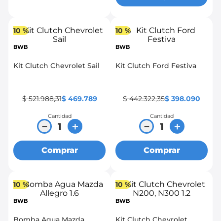
10 %
10 %
BWB
BWB
Kit Clutch Chevrolet Sail
Kit Clutch Ford Festiva
$
521
.
988
,
31
$
469
.
789
$
442
.
322
,
35
$
398
.
090
Cantidad
Cantidad
－
＋
－
＋
Comprar
Comprar
10 %
10 %
BWB
BWB
Bomba Agua Mazda
Kit Clutch Chevrolet