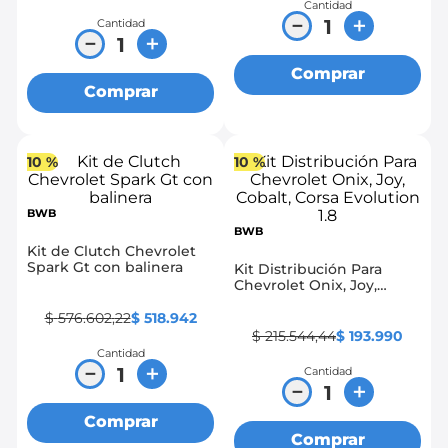
Cantidad
－
＋
Cantidad
－
＋
Comprar
Comprar
10 %
10 %
BWB
BWB
Kit de Clutch Chevrolet
Spark Gt con balinera
Kit Distribución Para
Chevrolet Onix, Joy,
Cobalt, Corsa Evolution 1.8
$
576
.
602
,
22
$
518
.
942
$
215
.
544
,
44
$
193
.
990
Cantidad
－
＋
Cantidad
－
＋
Comprar
Comprar