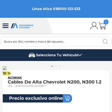
Línea ética 018000-123-533
0
Busca por SKU, nombre o marca del repuesto...
TÉRMINOS MÁS BUSCADOS
Selecciona Tu Vehículo
1
.
chevrolet
Marca del vehículo
2
.
aveo
10 %
3
.
spark gt
ALTAMAX
Cables De Alta Chevrolet N200, N300 1.2
4
.
ford fiesta
SKU
:
000000000024512582**
5
.
optra
Precio exclusivo online
6
.
mazda 3
7
.
sail