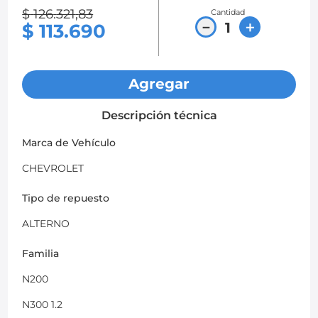
$
126
.
321
,
83
Cantidad
8
.
chevrolet spark gt
－
＋
$
113
.
690
9
.
mazda 2
10
.
chevrolet sail
Agregar
Descripción técnica
Marca de Vehículo
CHEVROLET
Tipo de repuesto
ALTERNO
Familia
N200
N300 1.2