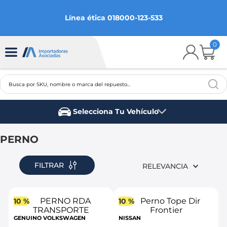
Línea ética 018000-123-533
0
Busca por SKU, nombre o marca del repuesto...
TÉRMINOS MÁS BUSCADOS
Selecciona Tu Vehículo
1
.
chevrolet
Marca del vehículo
2
.
aveo
PERNO
3
.
spark gt
FILTRAR
RELEVANCIA
4
.
ford fiesta
5
.
optra
10 %
10 %
6
.
mazda 3
GENUINO VOLKSWAGEN
NISSAN
7
.
sail