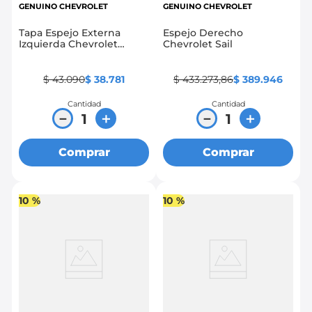
GENUINO CHEVROLET
GENUINO CHEVROLET
Tapa Espejo Externa
Espejo Derecho
Izquierda Chevrolet
Chevrolet Sail
Spark Gt, Beat
$
43
.
090
$
38
.
781
$
433
.
273
,
86
$
389
.
946
Cantidad
Cantidad
－
＋
－
＋
Comprar
Comprar
10 %
10 %