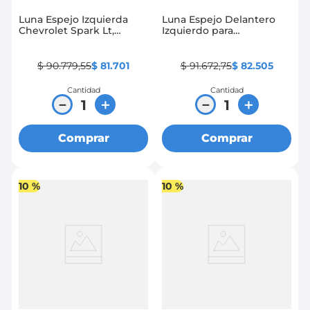
Luna Espejo Izquierda
Luna Espejo Delantero
Chevrolet Spark Lt,
Izquierdo para
Chronos, 7:24, Go, Life
Volkswagen Gol-Crossfox
$
90
.
779
,
55
$
81
.
701
$
91
.
672
,
75
$
82
.
505
Cantidad
Cantidad
－
＋
－
＋
Comprar
Comprar
10 %
10 %