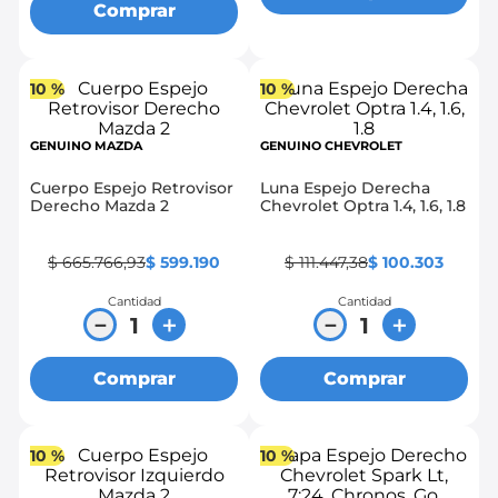
Comprar
10 %
10 %
GENUINO MAZDA
GENUINO CHEVROLET
Cuerpo Espejo Retrovisor
Luna Espejo Derecha
Derecho Mazda 2
Chevrolet Optra 1.4, 1.6, 1.8
$
665
.
766
,
93
$
599
.
190
$
111
.
447
,
38
$
100
.
303
Cantidad
Cantidad
－
＋
－
＋
Comprar
Comprar
10 %
10 %