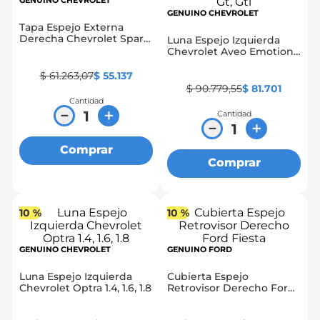
GENUINO CHEVROLET
GENUINO CHEVROLET
8
.
chevrolet sail
Tapa Espejo Externa
Derecha Chevrolet Spark
Luna Espejo Izquierda
9
.
chevrolet spark gt
Gt, Beat
Chevrolet Aveo Emotion
1.4, 1.6, Gt, Gti
10
.
mazda 2
$
61
.
263
,
07
$
55
.
137
$
90
.
779
,
55
$
81
.
701
Cantidad
－
＋
Cantidad
－
＋
Comprar
Comprar
10 %
10 %
GENUINO CHEVROLET
GENUINO FORD
Luna Espejo Izquierda
Cubierta Espejo
Chevrolet Optra 1.4, 1.6, 1.8
Retrovisor Derecho Ford
Fiesta