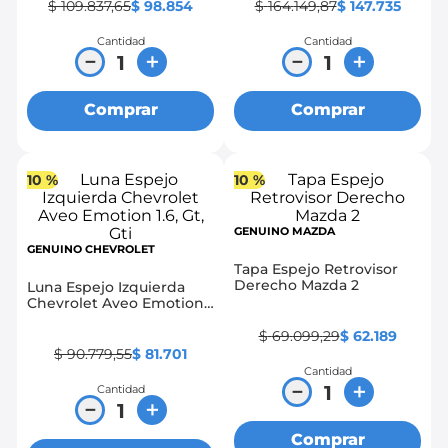
$
109
.
837
,
65
$
98
.
854
$
164
.
149
,
87
$
147
.
735
Cantidad
Cantidad
－
＋
－
＋
Comprar
Comprar
10 %
10 %
GENUINO MAZDA
GENUINO CHEVROLET
Tapa Espejo Retrovisor
Derecho Mazda 2
Luna Espejo Izquierda
Chevrolet Aveo Emotion
1.6, Gt, Gti
$
69
.
099
,
29
$
62
.
189
$
90
.
779
,
55
$
81
.
701
Cantidad
－
＋
Cantidad
－
＋
Comprar