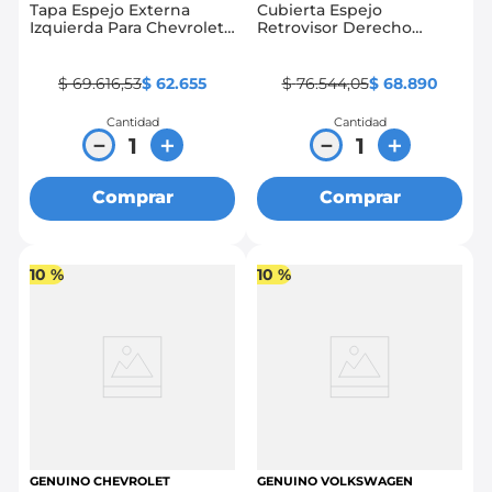
Tapa Espejo Externa
Cubierta Espejo
Izquierda Para Chevrolet
Retrovisor Derecho
Spark Gt
Mazda Bt50
$
69
.
616
,
53
$
62
.
655
$
76
.
544
,
05
$
68
.
890
Cantidad
Cantidad
－
＋
－
＋
Comprar
Comprar
10 %
10 %
GENUINO CHEVROLET
GENUINO VOLKSWAGEN