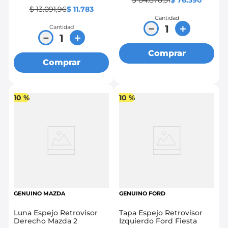
$
84
.
878
,
31
$
76
.
390
$
13
.
091
,
96
$
11
.
783
Cantidad
－
＋
Cantidad
－
＋
Comprar
Comprar
10 %
10 %
GENUINO MAZDA
GENUINO FORD
Luna Espejo Retrovisor
Tapa Espejo Retrovisor
Derecho Mazda 2
Izquierdo Ford Fiesta