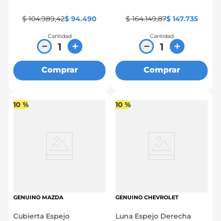
$
104
.
989
,
42
$
94
.
490
$
164
.
149
,
87
$
147
.
735
Cantidad
Cantidad
－
＋
－
＋
Comprar
Comprar
10 %
10 %
GENUINO MAZDA
GENUINO CHEVROLET
Cubierta Espejo
Luna Espejo Derecha