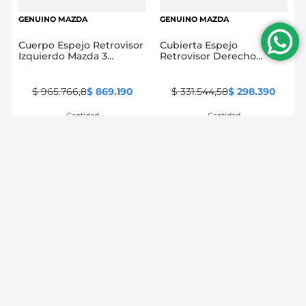
GENUINO MAZDA
GENUINO MAZDA
Cuerpo Espejo Retrovisor
Cubierta Espejo
Izquierdo Mazda 3
Retrovisor Derecho
Skyactiv
Mazda 3 Skyactiv
$
965
.
766
,
8
$
869
.
190
$
331
.
544
,
58
$
298
.
390
Cantidad
Cantidad
－
＋
－
＋
Comprar
Comprar
Mostrando
24 de 65
Ver más información