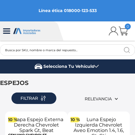
Línea ética 018000-123-533
0
Busca por SKU, nombre o marca del repuesto...
TÉRMINOS MÁS BUSCADOS
Selecciona Tu Vehículo
1
.
chevrolet
Marca del vehículo
2
.
aveo
ESPEJOS
3
.
spark gt
FILTRAR
RELEVANCIA
4
.
ford fiesta
5
.
optra
10 %
10 %
6
.
mazda 3
7
.
sail