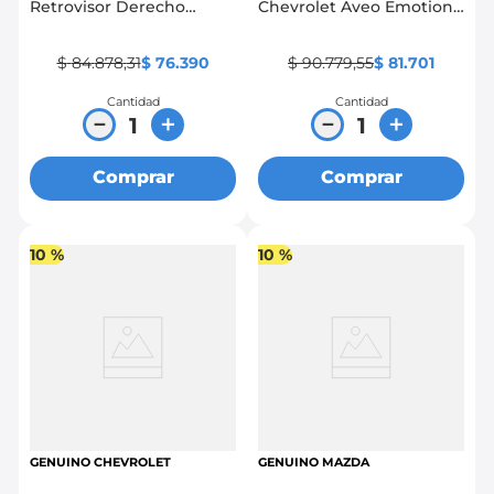
Retrovisor Derecho
Chevrolet Aveo Emotion
Mazda 3
1.4, 1.6, Gt, Gti
$
84
.
878
,
31
$
76
.
390
$
90
.
779
,
55
$
81
.
701
Cantidad
Cantidad
－
＋
－
＋
Comprar
Comprar
10 %
10 %
GENUINO CHEVROLET
GENUINO MAZDA