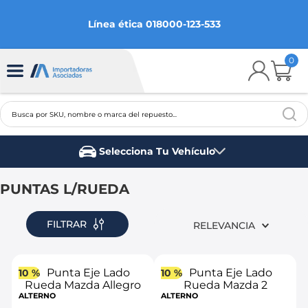
Línea ética 018000-123-533
0
Busca por SKU, nombre o marca del repuesto...
TÉRMINOS MÁS BUSCADOS
Selecciona Tu Vehículo
1
.
chevrolet
Marca del vehículo
2
.
aveo
PUNTAS L/RUEDA
3
.
spark gt
FILTRAR
RELEVANCIA
4
.
ford fiesta
5
.
optra
10 %
10 %
6
.
mazda 3
ALTERNO
ALTERNO
7
.
sail