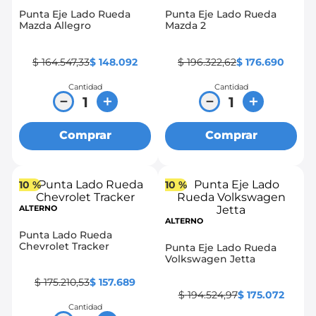
Punta Eje Lado Rueda
Punta Eje Lado Rueda
8
.
chevrolet spark gt
Mazda Allegro
Mazda 2
9
.
chevrolet sail
$
164
.
547
,
33
$
148
.
092
$
196
.
322
,
62
$
176
.
690
10
.
mazda 2
Cantidad
Cantidad
－
＋
－
＋
Comprar
Comprar
10 %
10 %
ALTERNO
ALTERNO
Punta Lado Rueda
Chevrolet Tracker
Punta Eje Lado Rueda
Volkswagen Jetta
$
175
.
210
,
53
$
157
.
689
$
194
.
524
,
97
$
175
.
072
Cantidad