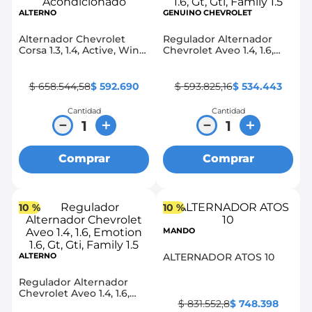
ALTERNO
GENUINO CHEVROLET
8
.
chevrolet spark gt
Alternador Chevrolet
Regulador Alternador
9
.
mazda 2
Corsa 1.3, 1.4, Active, Wind
Chevrolet Aveo 1.4, 1.6,
Con Aire Acondicionado
Emotion 1.6, Gt, Gti,
10
.
chevrolet sail
Family 1.5
$
658
.
544
,
58
$
592
.
690
$
593
.
825
,
16
$
534
.
443
Cantidad
Cantidad
－
＋
－
＋
Comprar
Comprar
10 %
10 %
MANDO
ALTERNO
ALTERNADOR ATOS 10
Regulador Alternador
Chevrolet Aveo 1.4, 1.6,
$
831
.
552
,
8
$
748
.
398
Emotion 1.6, Gt, Gti,