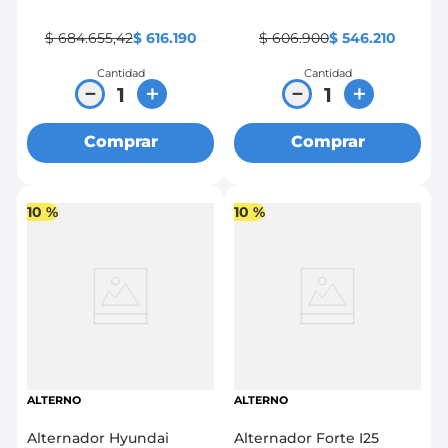
New Sportage
$
684
.
655
,
42
$
616
.
190
$
606
.
900
$
546
.
210
Cantidad
Cantidad
－
＋
－
＋
Comprar
Comprar
10 %
10 %
ALTERNO
ALTERNO
Alternador Hyundai
Alternador Forte I25