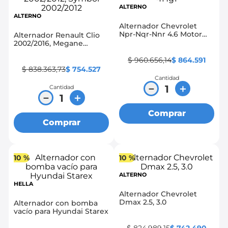
ALTERNO
ALTERNO
Alternador Chevrolet
Npr-Nqr-Nnr 4.6 Motor
Alternador Renault Clio
4Hg1
2002/2016, Megane
2002/2012, Symbol
2002/2012
$
960
.
656
,
14
$
864
.
591
$
838
.
363
,
73
$
754
.
527
Cantidad
－
＋
Cantidad
－
＋
Comprar
Comprar
10 %
10 %
ALTERNO
HELLA
Alternador Chevrolet
Dmax 2.5, 3.0
Alternador con bomba
vacío para Hyundai Starex