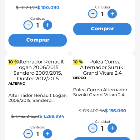
Family 1.5
$
111
.
211
,
77
$
100
.
090
Cantidad
－
＋
Cantidad
－
＋
Comprar
Comprar
10 %
10 %
DERCO
ALTERNO
Polea Correa Alternador
Suzuki Grand Vitara 2.4
Alternador Renault Logan
2006/2015, Sandero
2009/2015, Duster
2012/2015
$
173
.
400
,
66
$
156
.
060
$
1
.
432
.
215
,
29
$
1
.
288
.
994
Cantidad
－
＋
Cantidad
－
＋