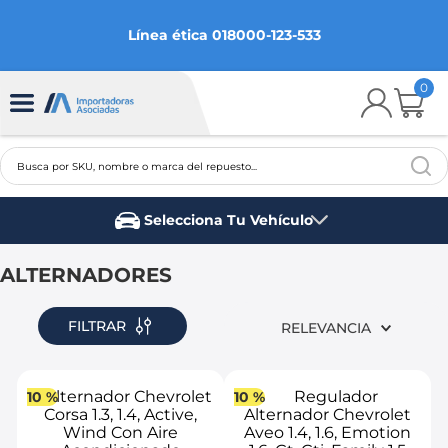
Línea ética 018000-123-533
0
Busca por SKU, nombre o marca del repuesto...
TÉRMINOS MÁS BUSCADOS
Selecciona Tu Vehículo
1
.
chevrolet
Marca del vehículo
2
.
aveo
ALTERNADORES
3
.
spark gt
FILTRAR
RELEVANCIA
4
.
ford fiesta
5
.
optra
10 %
10 %
6
.
mazda 3
7
.
sail