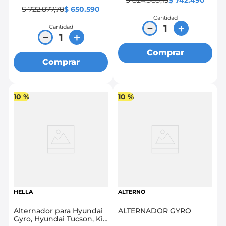
$
824
.
989
,
15
$
742
.
490
$
722
.
877
,
78
$
650
.
590
Cantidad
－
＋
Cantidad
－
＋
Comprar
Comprar
10 %
10 %
HELLA
ALTERNO
Alternador para Hyundai
ALTERNADOR GYRO
Gyro, Hyundai Tucson, Kia