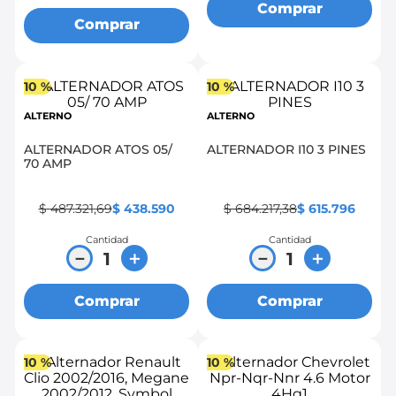
Comprar
Comprar
10 %
10 %
ALTERNO
ALTERNO
ALTERNADOR ATOS 05/
ALTERNADOR I10 3 PINES
70 AMP
$
487
.
321
,
69
$
438
.
590
$
684
.
217
,
38
$
615
.
796
Cantidad
Cantidad
－
＋
－
＋
Comprar
Comprar
10 %
10 %