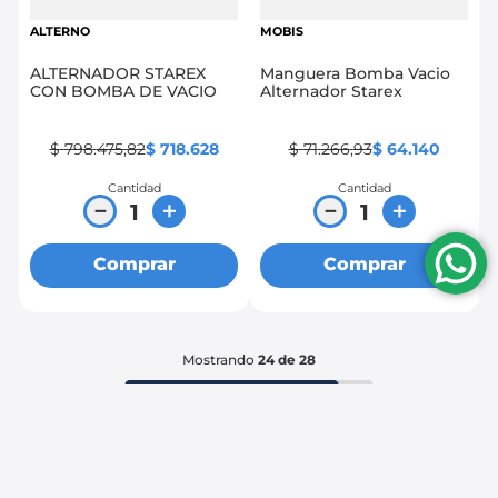
ALTERNO
MOBIS
ALTERNADOR STAREX
Manguera Bomba Vacio
CON BOMBA DE VACIO
Alternador Starex
$
798
.
475
,
82
$
718
.
628
$
71
.
266
,
93
$
64
.
140
Cantidad
Cantidad
－
＋
－
＋
Comprar
Comprar
Mostrando
24 de 28
Ver más información