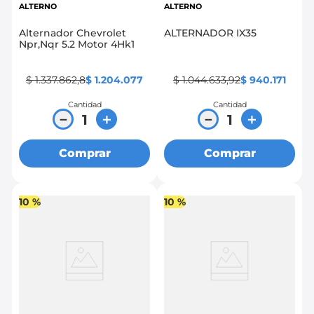
ALTERNO
ALTERNO
Alternador Chevrolet
ALTERNADOR IX35
Npr,Nqr 5.2 Motor 4Hk1
$
1
.
337
.
862
,
8
$
1
.
204
.
077
$
1
.
044
.
633
,
92
$
940
.
171
Cantidad
Cantidad
－
＋
－
＋
Comprar
Comprar
10 %
10 %