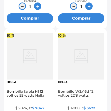
Cantidad
Cantidad
－
＋
－
＋
Comprar
Comprar
10 %
10 %
HELLA
HELLA
Bombillo farola H1 12
Bombillo W3x16d 12
voltios 55 watts Hella
voltios 27/8 watts
$
7824
,
97
$
7042
$
4080
,
13
$
3672