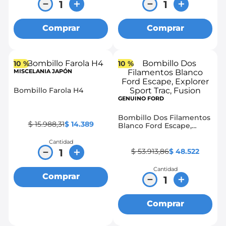
－
＋
－
＋
Comprar
Comprar
10 %
10 %
MISCELANIA JAPÓN
Bombillo Farola H4
GENUINO FORD
Bombillo Dos Filamentos
$
15
.
988
,
31
$
14
.
389
Blanco Ford Escape,
Explorer Sport Trac,
Fusion
Cantidad
－
＋
$
53
.
913
,
86
$
48
.
522
Cantidad
Comprar
－
＋
Comprar