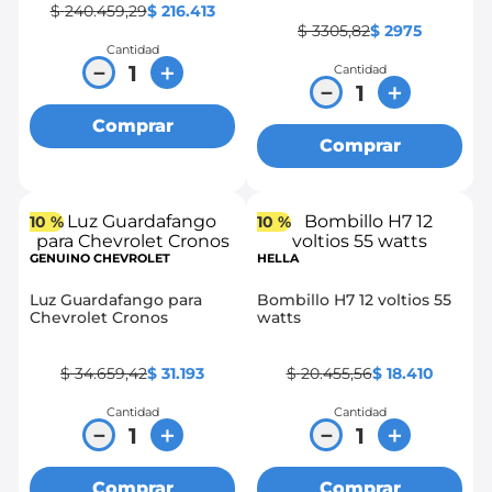
$
240
.
459
,
29
$
216
.
413
$
3305
,
82
$
2975
Cantidad
－
＋
Cantidad
－
＋
Comprar
Comprar
10 %
10 %
GENUINO CHEVROLET
HELLA
Luz Guardafango para
Bombillo H7 12 voltios 55
Chevrolet Cronos
watts
$
34
.
659
,
42
$
31
.
193
$
20
.
455
,
56
$
18
.
410
Cantidad
Cantidad
－
＋
－
＋
Comprar
Comprar