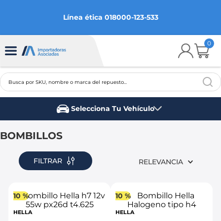
Línea ética 018000-123-533
0
Busca por SKU, nombre o marca del repuesto...
TÉRMINOS MÁS BUSCADOS
Selecciona Tu Vehículo
1
.
chevrolet
Marca del vehículo
2
.
aveo
BOMBILLOS
3
.
spark gt
FILTRAR
RELEVANCIA
4
.
ford fiesta
5
.
optra
10 %
10 %
6
.
mazda 3
HELLA
HELLA
7
.
sail