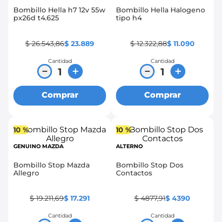
Bombillo Hella h7 12v 55w
Bombillo Hella Halogeno
8
.
chevrolet spark gt
px26d t4.625
tipo h4
9
.
mazda 2
$
26
.
543
,
86
$
23
.
889
$
12
.
322
,
88
$
11
.
090
10
.
chevrolet sail
Cantidad
Cantidad
－
＋
－
＋
Comprar
Comprar
10 %
10 %
GENUINO MAZDA
ALTERNO
Bombillo Stop Mazda
Bombillo Stop Dos
Allegro
Contactos
$
19
.
211
,
69
$
17
.
291
$
4877
,
91
$
4390
Cantidad
Cantidad