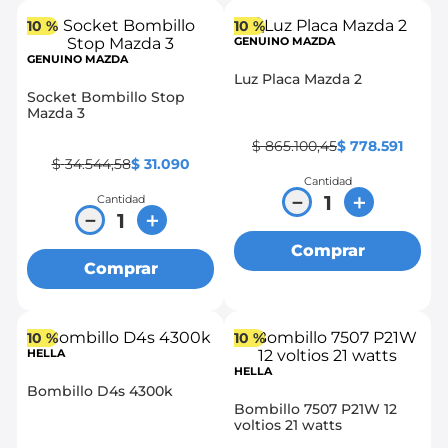
10 %
10 %
GENUINO MAZDA
GENUINO MAZDA
Luz Placa Mazda 2
Socket Bombillo Stop
Mazda 3
$
865
.
100
,
45
$
778
.
591
$
34
.
544
,
58
$
31
.
090
Cantidad
－
＋
Cantidad
－
＋
Comprar
Comprar
10 %
10 %
HELLA
HELLA
Bombillo D4s 4300k
Bombillo 7507 P21W 12
voltios 21 watts