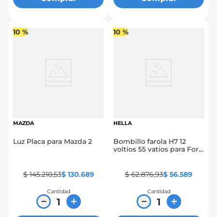
10 %
10 %
MAZDA
HELLA
Luz Placa para Mazda 2
Bombillo farola H7 12
voltios 55 vatios para Ford
Fiesta 2011 en adelante
$
145
.
210
,
53
$
130
.
689
$
62
.
876
,
93
$
56
.
589
Cantidad
Cantidad
－
＋
－
＋