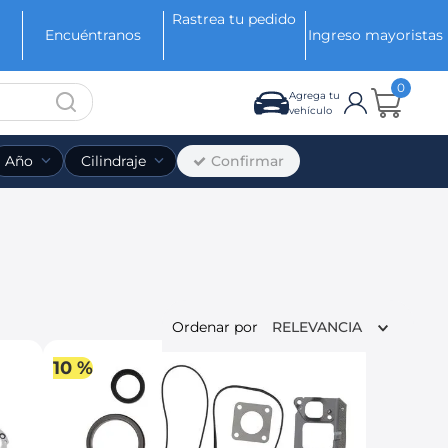
Rastrea tu pedido
Encuéntranos
Ingreso mayoristas
0
Agrega tu
vehículo
Confirmar
Año
Cilindraje
Ordenar por
RELEVANCIA
10 %