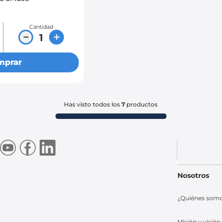
Cantidad
－
＋
mprar
Has visto todos los
7
productos
Nosotros
¿Quiénes som
Misión y visión