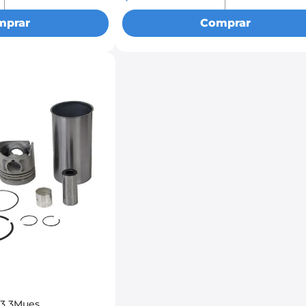
mprar
Comprar
G3 3Mues