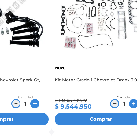
ISUZU
Chevrolet Spark Gt,
Kit Motor Grado 1 Chevrolet Dmax 3.0
Cantidad
Cantidad
$
10
.
605
.
499
,
47
－
＋
－
＋
$
9
.
544
.
950
mprar
Comprar