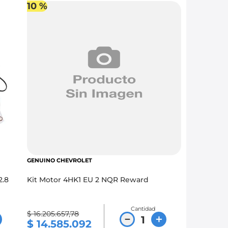
10 %
GENUINO CHEVROLET
2.8
Kit Motor 4HK1 EU 2 NQR Reward
Cantidad
$
16
.
205
.
657
,
78
－
＋
$
14
.
585
.
092