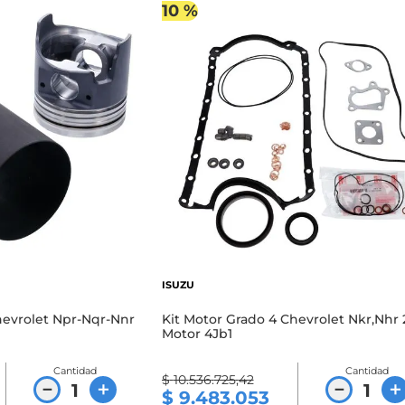
10 %
ISUZU
hevrolet Npr-Nqr-Nnr
Kit Motor Grado 4 Chevrolet Nkr,Nhr 
Motor 4Jb1
Cantidad
Cantidad
$
10
.
536
.
725
,
42
－
＋
－
＋
$
9
.
483
.
053