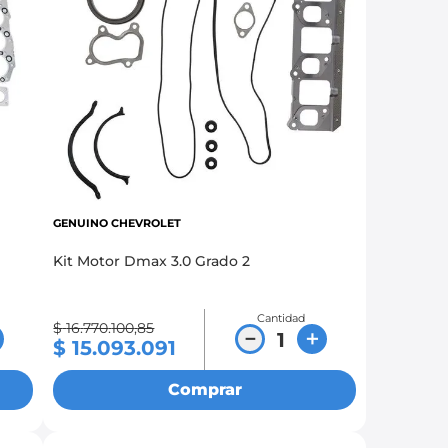
GENUINO CHEVROLET
Kit Motor Dmax 3.0 Grado 2
Cantidad
$
16
.
770
.
100
,
85
－
＋
$
15
.
093
.
091
Comprar