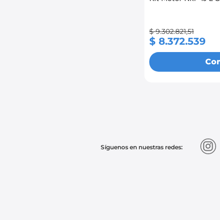
SPARK GT : 2012
SPARK GT : 2013
$
9
.
302
.
821
,
51
SPARK GT : 2014
$
8
.
372
.
539
SPARK GT : 2015
Co
SPARK GT : 2016
Spark GT : 2017
Spark GT : 2018
SPARK GT : 2019
SPARK GT : 2020
Síguenos en nuestras redes: