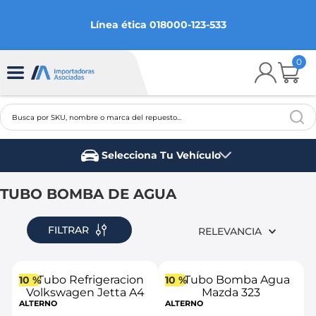
Línea ética 018000-123-533
0
Busca por SKU, nombre o marca del repuesto...
TÉRMINOS MÁS BUSCADOS
Selecciona Tu Vehículo
1
.
chevrolet
Marca del vehículo
2
.
aveo
TUBO BOMBA DE AGUA
3
.
spark gt
FILTRAR
RELEVANCIA
4
.
ford fiesta
5
.
optra
10 %
10 %
6
.
mazda 3
ALTERNO
ALTERNO
7
.
sail