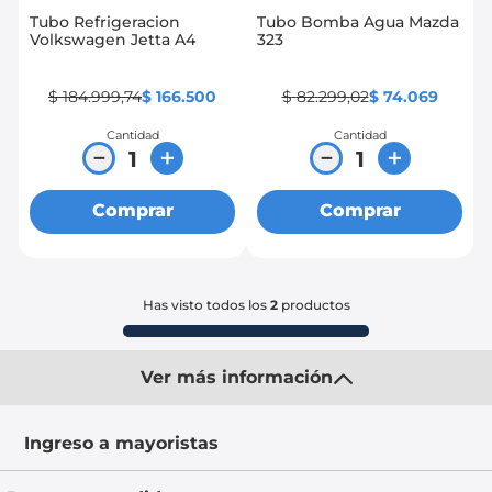
Tubo Refrigeracion
Tubo Bomba Agua Mazda
8
.
chevrolet spark gt
Volkswagen Jetta A4
323
9
.
mazda 2
$
184
.
999
,
74
$
166
.
500
$
82
.
299
,
02
$
74
.
069
10
.
chevrolet sail
Cantidad
Cantidad
－
＋
－
＋
Comprar
Comprar
Has visto todos los
2
productos
Ver más información
Ingreso a mayoristas