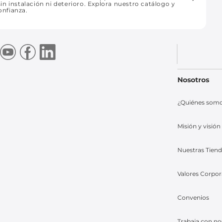
n instalación ni deterioro. Explora nuestro catálogo y
onfianza.
Nosotros
¿Quiénes som
Misión y visión
Nuestras Tien
Valores Corpor
Convenios
Trabaja con no