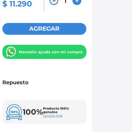
－
＋
$
11
.
290
AGREGAR
Necesito ayuda con mi compra
Repuesto
Producto 100%
100%
genuino
conoce más