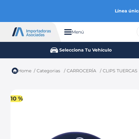
Línea únic
Menú
TÉRMINOS MÁS BUSCADOS
Selecciona Tu Vehículo
1
.
chevrolet
2
.
aveo
Categorias
CARROCERÍA
CLIPS TUERCAS
3
.
spark gt
4
.
ford fiesta
5
.
optra
10 %
6
.
mazda 3
7
.
sail
8
.
chevrolet sail