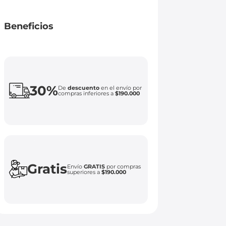
Beneficios
30%
De
descuento
en el envío por
compras inferiores a
$190.000
Gratis
Envío
GRATIS
por compras
superiores a
$190.000