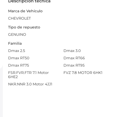
Descripción técnica
Marca de Vehículo
CHEVROLET
Tipo de repuesto
GENUINO
Familia
Dmax 2.5
Dmax 3.0
Dmax RT50
Dmax RT66
Dmax RT75
Dmax RT95
FSR.FVR.FTR 7.1 Motor
FVZ 7.8 MOTOR 6HK1
6HE2
NKR.NNR 3.0 Motor 4JJ1