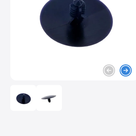
9
.
chevrolet spark gt
10
.
mazda 2