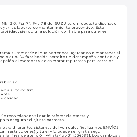
, Nkr 3.0, Fsr 7.1, Fvz 7.8 de ISUZU es un repuesto diseñado
poyar las labores de mantenimiento preventivo. Este
abilidad, siendo una solución confiable para quienes
istema automotriz al que pertenece, ayudando a mantener el
uso diario. Su fabricación permite un desempeño confiable y
te opción al momento de comprar repuestos para carro en
rabilidad.
stema automotriz.
cante.
e calidad.
Se recomienda validar la referencia exacta y
 para asegurar el ajuste correcto.
 para diferentes sistemas del vehículo. Realizamos ENVÍOS
an restricciones) y tu envío puede ser gratis según
e a la línea de atención WhatsApp 3145545991. Los cambios y