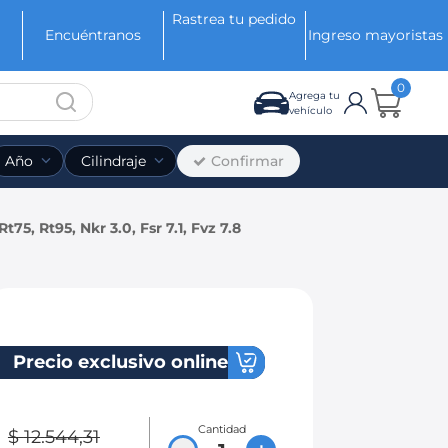
Rastrea tu pedido
Encuéntranos
Ingreso mayoristas
0
Agrega tu
vehículo
Confirmar
Año
Cilindraje
75, Rt95, Nkr 3.0, Fsr 7.1, Fvz 7.8
Precio exclusivo online
Cantidad
$
12
.
544
,
31