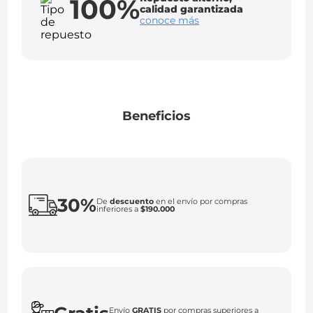
100%
calidad garantizada
conoce más
Beneficios
30%
De
descuento
en el envío por compras
inferiores a
$190.000
Envío
GRATIS
por compras superiores a