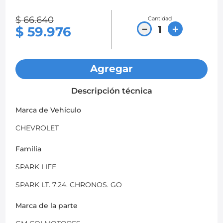
8
.
chevrolet spark gt
$
66
.
640
Cantidad
－
＋
$
59
.
976
9
.
mazda 2
10
.
chevrolet sail
Agregar
Descripción técnica
Marca de Vehículo
CHEVROLET
Familia
SPARK LIFE
SPARK LT. 7:24. CHRONOS. GO
Marca de la parte