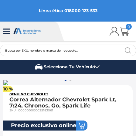
Línea ética 018000-123-533
0
Busca por SKU, nombre o marca del repuesto...
TÉRMINOS MÁS BUSCADOS
Selecciona Tu Vehículo
1
.
chevrolet
Marca del vehículo
2
.
aveo
10 %
3
.
spark gt
GENUINO CHEVROLET
Correa Alternador Chevrolet Spark Lt,
4
.
ford fiesta
7:24, Chronos, Go, Spark Life
SKU
:
000000000025183061
5
.
optra
6
.
mazda 3
Precio exclusivo online
7
.
sail