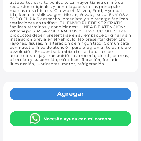
autopartes para tu vehículo. La mayor tienda online de
repuestos originales y homologados de las principales
marcas de vehículos: Chevrolet, Mazda, Ford, Hyundai,
Kia, Renault, Volkswagen, Nissan, Suzuki, Isuzu. ENVÍOS A
TODO EL PAÍS despacho inmediato y sin recargo *aplican
resticciones en tarifas* . TU ENVÍO PUEDE SER GRATIS
*aplican términos y condiciones*. LÍNEA DE ATENCIÓN:
WhatsApp 3145545991. CAMBIOS Y DEVOLUCIONES: Los
productos deben presentarse en su empaque original y sin
instalación previa en el vehículo. No presentar deterioro,
rayones, fisuras, ni alteración de ningún tipo. Comunícate
con nuestra línea de atención para programar tu cambio o
devolución. Encuentra también tus autopartes de:
accesorios, caja y transmisión, carrocería, clutch, correas,
dirección y suspensión, eléctricos, filtración, frenado,
iluminación, lubricantes, motor, refrigeración.
Agregar
Necesito ayuda con mi compra