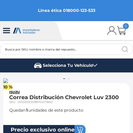
Línea ética 018000-123-533
0
Busca por SKU, nombre o marca del repuesto...
TÉRMINOS MÁS BUSCADOS
Selecciona Tu Vehículo
1
.
chevrolet
Marca del vehículo
2
.
aveo
10 %
3
.
spark gt
ISUZU
Correa Distribución Chevrolet Luv 2300
4
.
ford fiesta
SKU
:
000000008970417840
Quedan
1
unidades de este producto
5
.
optra
6
.
mazda 3
Precio exclusivo online
7
.
sail