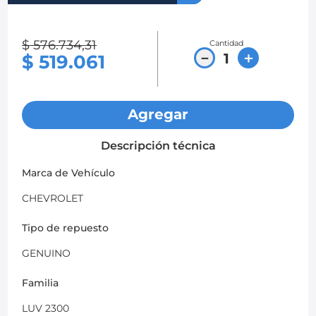
8
.
chevrolet sail
$
576
.
734
,
31
Cantidad
9
.
chevrolet spark gt
－
＋
$
519
.
061
10
.
mazda 2
Agregar
Descripción técnica
Marca de Vehículo
CHEVROLET
Tipo de repuesto
GENUINO
Familia
LUV 2300