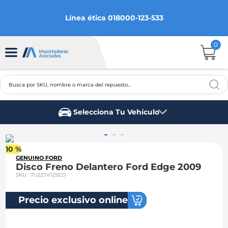
Línea ética 018000-123-533
0
Busca por SKU, nombre o marca del repuesto...
TÉRMINOS MÁS BUSCADOS
Selecciona Tu Vehículo
1
.
aveo
Marca del vehículo
2
.
spark gt
10 %
3
.
ford fiesta
GENUINO FORD
Disco Freno Delantero Ford Edge 2009
4
.
optra
SKU
:
7U2Z1V125ED
5
.
mazda 3
Precio exclusivo online
6
.
sail
7
.
chevrolet sail