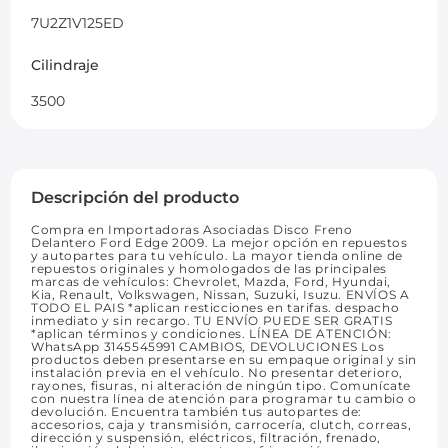
7U2Z1V125ED
Cilindraje
3500
Descripción del producto
Compra en Importadoras Asociadas Disco Freno
Delantero Ford Edge 2009. La mejor opción en repuestos
y autopartes para tu vehículo. La mayor tienda online de
repuestos originales y homologados de las principales
marcas de vehículos: Chevrolet, Mazda, Ford, Hyundai,
Kia, Renault, Volkswagen, Nissan, Suzuki, Isuzu. ENVÍOS A
TODO EL PAIS *aplican resticciones en tarifas. despacho
inmediato y sin recargo. TU ENVÍO PUEDE SER GRATIS
*aplican términos y condiciones. LÍNEA DE ATENCIÓN:
WhatsApp 3145545991 CAMBIOS, DEVOLUCIONES Los
productos deben presentarse en su empaque original y sin
instalación previa en el vehículo. No presentar deterioro,
rayones, fisuras, ni alteración de ningún tipo. Comunícate
con nuestra línea de atención para programar tu cambio o
devolución. Encuentra también tus autopartes de:
accesorios, caja y transmisión, carrocería, clutch, correas,
dirección y suspensión, eléctricos, filtración, frenado,