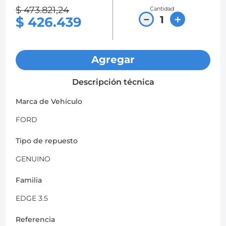
$
473
.
821
,
24
Cantidad
8
.
chevrolet spark gt
－
＋
$
426
.
439
9
.
mazda 2
10
.
soporte motor
Agregar
Descripción técnica
Marca de Vehículo
FORD
Tipo de repuesto
GENUINO
Familia
EDGE 3.5
Referencia