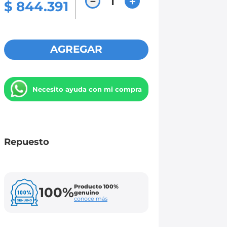
－
＋
$
844
.
391
AGREGAR
Necesito ayuda con mi compra
Repuesto
Producto 100%
100%
genuino
conoce más