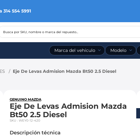
a 314 554 5991
Busca por SKU, nombre o marca del repuesto...
Marca del vehículo
Modelo
ES
Eje De Levas Admision Mazda Bt50 2.5 Diesel
GENUINO MAZDA
Eje De Levas Admision Mazda
Bt50 2.5 Diesel
SKU
:
WEY0-12-420
Descripción técnica