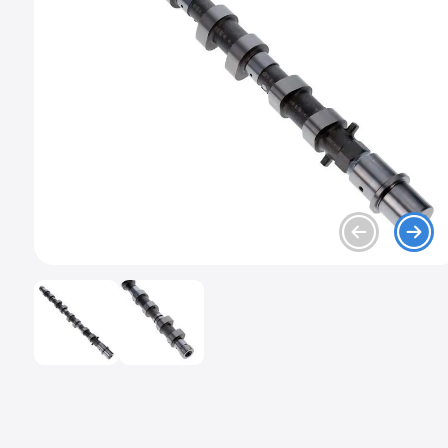
9
.
chevrolet spark gt
10
.
mazda 2