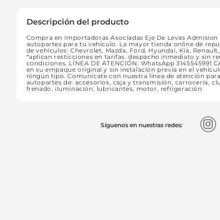
Descripción del producto
Compra en Importadoras Asociadas Eje De Levas Admision M
autopartes para tu vehículo. La mayor tienda online de rep
de vehículos: Chevrolet, Mazda, Ford, Hyundai, Kia, Renaul
*aplican resticciones en tarifas. despacho inmediato y sin
condiciones. LÍNEA DE ATENCIÓN: WhatsApp 3145545991 
en su empaque original y sin instalación previa en el vehícul
ningún tipo. Comunícate con nuestra línea de atención pa
autopartes de: accesorios, caja y transmisión, carrocería, clu
frenado, iluminación, lubricantes, motor, refrigeración
Síguenos en nuestras redes: