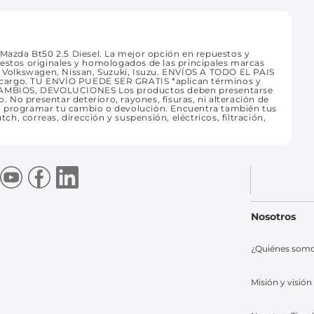
azda Bt50 2.5 Diesel. La mejor opción en repuestos y
uestos originales y homologados de las principales marcas
t, Volkswagen, Nissan, Suzuki, Isuzu. ENVÍOS A TODO EL PAIS
 recargo. TU ENVÍO PUEDE SER GRATIS *aplican términos y
CAMBIOS, DEVOLUCIONES Los productos deben presentarse
o. No presentar deterioro, rayones, fisuras, ni alteración de
ra programar tu cambio o devolución. Encuentra también tus
tch, correas, dirección y suspensión, eléctricos, filtración,
Nosotros
¿Quiénes som
Misión y visión