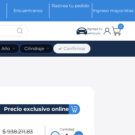
Rastrea tu pedido
Encuéntranos
Ingreso mayoristas
0
Agrega tu
vehículo
Confirmar
Año
Cilindraje
Precio exclusivo online
Cantidad
$
938
.
211
,
83