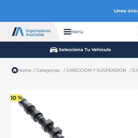
Línea únic
Menú
TÉRMINOS MÁS BUSCADOS
Selecciona Tu Vehículo
1
.
chevrolet
2
.
aveo
Categorias
DIRECCION Y SUSPENSION
EJ
3
.
spark gt
4
.
ford fiesta
5
.
optra
10 %
6
.
mazda 3
7
.
sail
8
.
chevrolet sail