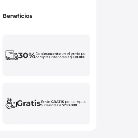
Beneficios
30%
De
descuento
en el envío por
compras inferiores a
$190.000
Gratis
Envío
GRATIS
por compras
superiores a
$190.000