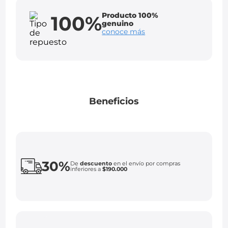
Producto 100%
100%
genuino
conoce más
Beneficios
30%
De
descuento
en el envío por compras
inferiores a
$190.000