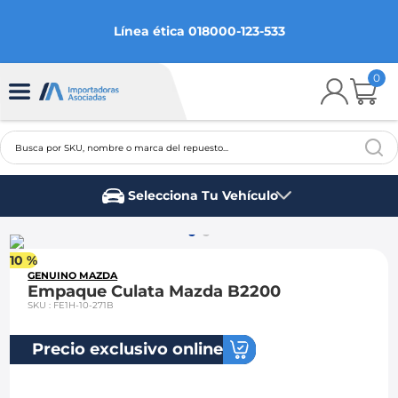
Línea ética 018000-123-533
0
Busca por SKU, nombre o marca del repuesto...
TÉRMINOS MÁS BUSCADOS
Selecciona Tu Vehículo
1
.
chevrolet
Marca del vehículo
2
.
aveo
10 %
3
.
spark gt
GENUINO MAZDA
Empaque Culata Mazda B2200
4
.
ford fiesta
SKU
:
FE1H-10-271B
5
.
optra
Precio exclusivo online
6
.
mazda 3
7
.
sail