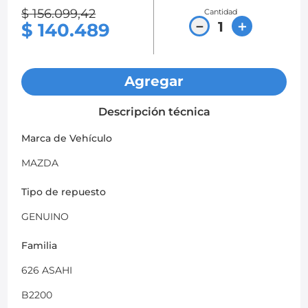
$
156
.
099
,
42
Cantidad
8
.
chevrolet sail
－
＋
$
140
.
489
9
.
chevrolet spark gt
10
.
mazda 2
Agregar
Descripción técnica
Marca de Vehículo
MAZDA
Tipo de repuesto
GENUINO
Familia
626 ASAHI
B2200