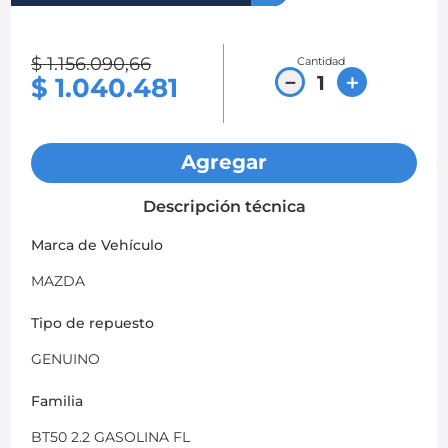
8
.
chevrolet spark gt
$
1
.
156
.
090
,
66
Cantidad
9
.
mazda 2
－
＋
$
1
.
040
.
481
10
.
chevrolet sail
Agregar
Descripción técnica
Marca de Vehículo
MAZDA
Tipo de repuesto
GENUINO
Familia
BT50 2.2 GASOLINA FL