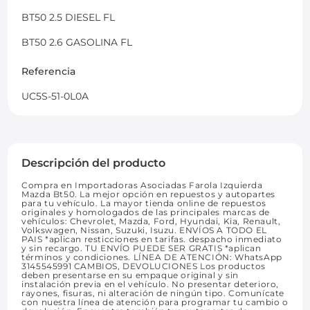
BT50 2.5 DIESEL FL
BT50 2.6 GASOLINA FL
Referencia
UC5S-51-0L0A
Descripción del producto
Compra en Importadoras Asociadas Farola Izquierda
Mazda Bt50. La mejor opción en repuestos y autopartes
para tu vehículo. La mayor tienda online de repuestos
originales y homologados de las principales marcas de
vehículos: Chevrolet, Mazda, Ford, Hyundai, Kia, Renault,
Volkswagen, Nissan, Suzuki, Isuzu. ENVÍOS A TODO EL
PAIS *aplican resticciones en tarifas. despacho inmediato
y sin recargo. TU ENVÍO PUEDE SER GRATIS *aplican
términos y condiciones. LÍNEA DE ATENCIÓN: WhatsApp
3145545991 CAMBIOS, DEVOLUCIONES Los productos
deben presentarse en su empaque original y sin
instalación previa en el vehículo. No presentar deterioro,
rayones, fisuras, ni alteración de ningún tipo. Comunícate
con nuestra línea de atención para programar tu cambio o