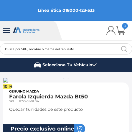
Línea ética 018000-123-533
0
Busca por SKU, nombre o marca del repuesto...
TÉRMINOS MÁS BUSCADOS
Selecciona Tu Vehículo
1
.
chevrolet
Marca del vehículo
2
.
aveo
10 %
3
.
spark gt
GENUINO MAZDA
Farola Izquierda Mazda Bt50
4
.
ford fiesta
SKU
:
UC5S-51-0L0A
Quedan
1
unidades de este producto
5
.
optra
6
.
mazda 3
Precio exclusivo online
7
.
sail