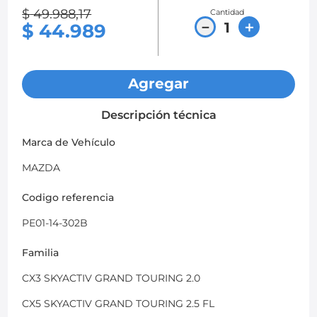
$
49
.
988
,
17
Cantidad
8
.
chevrolet spark gt
－
＋
$
44
.
989
9
.
mazda 2
10
.
chevrolet sail
Agregar
Descripción técnica
Marca de Vehículo
MAZDA
Codigo referencia
PE01-14-302B
Familia
CX3 SKYACTIV GRAND TOURING 2.0
CX5 SKYACTIV GRAND TOURING 2.5 FL