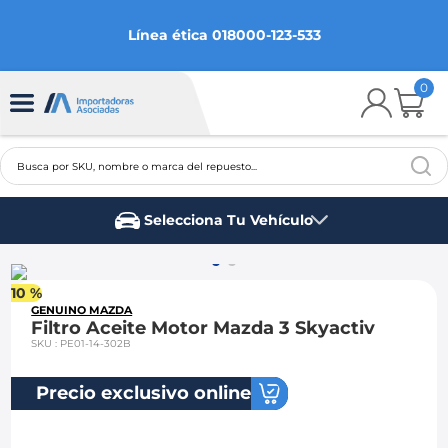
Línea ética 018000-123-533
0
Busca por SKU, nombre o marca del repuesto...
TÉRMINOS MÁS BUSCADOS
Selecciona Tu Vehículo
1
.
chevrolet
Marca del vehículo
2
.
aveo
10 %
3
.
spark gt
GENUINO MAZDA
Filtro Aceite Motor Mazda 3 Skyactiv
4
.
ford fiesta
SKU
:
PE01-14-302B
5
.
optra
Precio exclusivo online
6
.
mazda 3
7
.
sail