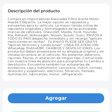
Descripción del producto
Compra en Importadoras Asociadas Filtro Aceite Motor
Mazda 3 Skyactiv. La mejor opción en repuestos y
autopartes para tu vehículo. La mayor tienda online de
repuestos originales y homologados de las principales
marcas de vehículos: Chevrolet, Mazda, Ford, Hyundai,
Kia, Renault, Volkswagen, Nissan, Suzuki, Isuzu. ENVÍOS A
TODO EL PAÍS despacho inmediato y sin recargo *aplican
resticciones en tarifas* . TU ENVÍO PUEDE SER GRATIS
*aplican términos y condiciones*. LÍNEA DE ATENCIÓN:
WhatsApp 3145545991. CAMBIOS Y DEVOLUCIONES: Los
productos deben presentarse en su empaque original y sin
instalación previa en el vehículo. No presentar deterioro,
rayones, fisuras, ni alteración de ningún tipo. Comunícate
con nuestra línea de atención para programar tu cambio o
devolución. Encuentra también tus autopartes de:
accesorios, caja y transmisión, carrocería, clutch, correas,
dirección y suspensión, eléctricos, filtración, frenado,
iluminación, lubricantes, motor, refrigeración.
Agregar