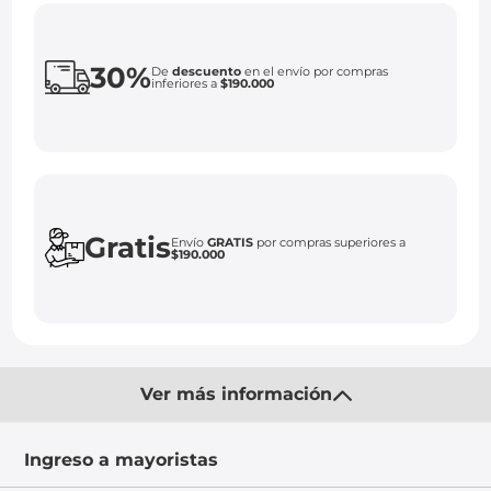
30%
De
descuento
en el envío por compras
inferiores a
$190.000
Gratis
Envío
GRATIS
por compras superiores a
$190.000
Ver más información
Ingreso a mayoristas