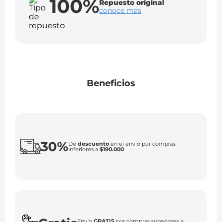
100%
Repuesto original
conoce más
Beneficios
30%
De
descuento
en el envío por compras
inferiores a
$190.000
Envío
GRATIS
por compras superiores a