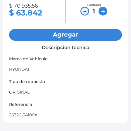
$
70
.
935
,
56
Cantidad
8
.
chevrolet spark gt
－
＋
$
63
.
842
9
.
mazda 2
10
.
chevrolet sail
Agregar
Descripción técnica
Marca de Vehículo
HYUNDAI
Tipo de repuesto
ORIGINAL
Referencia
26320-3A100=