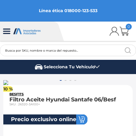
Línea ética 018000-123-533
0
Busca por SKU, nombre o marca del repuesto...
TÉRMINOS MÁS BUSCADOS
Selecciona Tu Vehículo
1
.
chevrolet
Marca del vehículo
2
.
aveo
10 %
3
.
spark gt
BESF1TS
Filtro Aceite Hyundai Santafe 06/Besf
4
.
ford fiesta
SKU
:
26320-3A100=
5
.
optra
Precio exclusivo online
6
.
mazda 3
7
.
sail