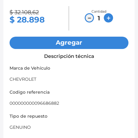
8
.
chevrolet sail
$
32
.
108
,
62
Cantidad
－
＋
$
28
.
898
9
.
chevrolet spark gt
10
.
mazda 2
Agregar
Descripción técnica
Marca de Vehículo
CHEVROLET
Codigo referencia
000000000096686882
Tipo de repuesto
GENUINO