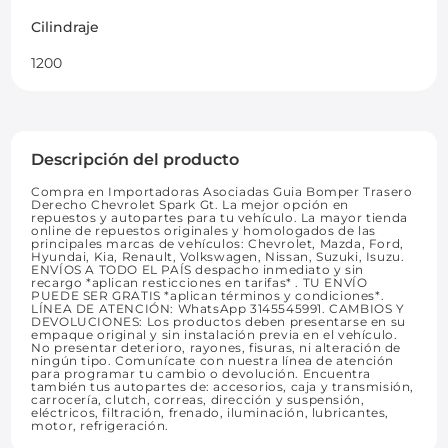
Cilindraje
1200
Descripción del producto
Compra en Importadoras Asociadas Guia Bomper Trasero
Derecho Chevrolet Spark Gt. La mejor opción en
repuestos y autopartes para tu vehículo. La mayor tienda
online de repuestos originales y homologados de las
principales marcas de vehículos: Chevrolet, Mazda, Ford,
Hyundai, Kia, Renault, Volkswagen, Nissan, Suzuki, Isuzu.
ENVÍOS A TODO EL PAÍS despacho inmediato y sin
recargo *aplican resticciones en tarifas* . TU ENVÍO
PUEDE SER GRATIS *aplican términos y condiciones*.
LÍNEA DE ATENCIÓN: WhatsApp 3145545991. CAMBIOS Y
DEVOLUCIONES: Los productos deben presentarse en su
empaque original y sin instalación previa en el vehículo.
No presentar deterioro, rayones, fisuras, ni alteración de
ningún tipo. Comunícate con nuestra línea de atención
para programar tu cambio o devolución. Encuentra
también tus autopartes de: accesorios, caja y transmisión,
carrocería, clutch, correas, dirección y suspensión,
eléctricos, filtración, frenado, iluminación, lubricantes,
motor, refrigeración.