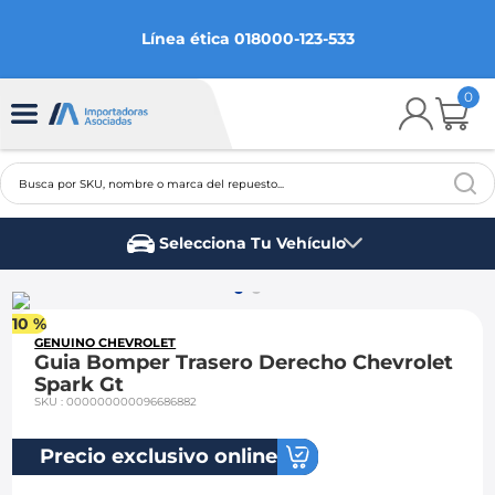
Línea ética 018000-123-533
0
Busca por SKU, nombre o marca del repuesto...
TÉRMINOS MÁS BUSCADOS
Selecciona Tu Vehículo
1
.
chevrolet
Marca del vehículo
2
.
aveo
10 %
3
.
spark gt
GENUINO CHEVROLET
Guia Bomper Trasero Derecho Chevrolet
4
.
ford fiesta
Spark Gt
SKU
:
000000000096686882
5
.
optra
6
.
mazda 3
Precio exclusivo online
7
.
sail