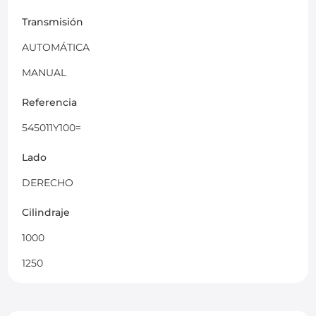
Transmisión
AUTOMÁTICA
MANUAL
Referencia
545011Y100=
Lado
DERECHO
Cilindraje
1000
1250