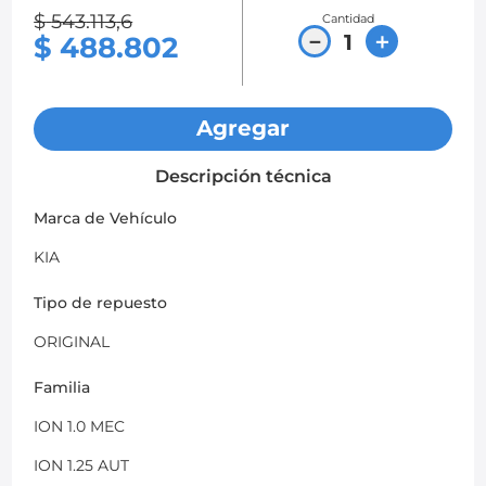
$
543
.
113
,
6
Cantidad
8
.
chevrolet sail
－
＋
$
488
.
802
9
.
chevrolet spark gt
10
.
mazda 2
Agregar
Descripción técnica
Marca de Vehículo
KIA
Tipo de repuesto
ORIGINAL
Familia
ION 1.0 MEC
ION 1.25 AUT