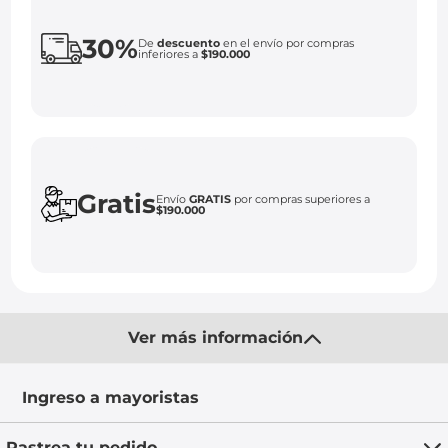
30%
De
descuento
en el envío por compras
inferiores a
$190.000
Gratis
Envío
GRATIS
por compras superiores a
$190.000
Ver más información
Ingreso a mayoristas
Rastrea tu pedido