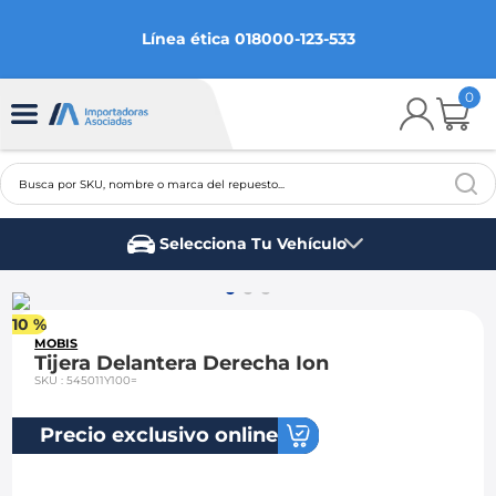
Línea ética 018000-123-533
0
Busca por SKU, nombre o marca del repuesto...
TÉRMINOS MÁS BUSCADOS
Selecciona Tu Vehículo
1
.
chevrolet
Marca del vehículo
2
.
aveo
10 %
3
.
spark gt
MOBIS
Tijera Delantera Derecha Ion
4
.
ford fiesta
SKU
:
545011Y100=
5
.
optra
Precio exclusivo online
6
.
mazda 3
7
.
sail