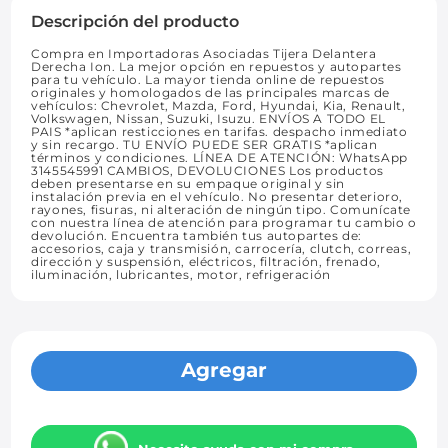
Descripción del producto
Compra en Importadoras Asociadas Tijera Delantera
Derecha Ion. La mejor opción en repuestos y autopartes
para tu vehículo. La mayor tienda online de repuestos
originales y homologados de las principales marcas de
vehículos: Chevrolet, Mazda, Ford, Hyundai, Kia, Renault,
Volkswagen, Nissan, Suzuki, Isuzu. ENVÍOS A TODO EL
PAIS *aplican resticciones en tarifas. despacho inmediato
y sin recargo. TU ENVÍO PUEDE SER GRATIS *aplican
términos y condiciones. LÍNEA DE ATENCIÓN: WhatsApp
3145545991 CAMBIOS, DEVOLUCIONES Los productos
deben presentarse en su empaque original y sin
instalación previa en el vehículo. No presentar deterioro,
rayones, fisuras, ni alteración de ningún tipo. Comunícate
con nuestra línea de atención para programar tu cambio o
devolución. Encuentra también tus autopartes de:
accesorios, caja y transmisión, carrocería, clutch, correas,
dirección y suspensión, eléctricos, filtración, frenado,
iluminación, lubricantes, motor, refrigeración
Agregar