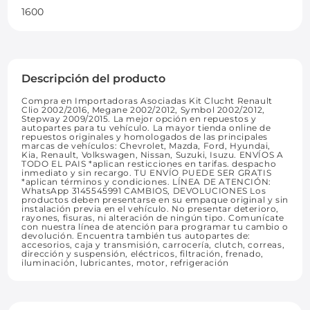
1600
Descripción del producto
Compra en Importadoras Asociadas Kit Clucht Renault
Clio 2002/2016, Megane 2002/2012, Symbol 2002/2012,
Stepway 2009/2015. La mejor opción en repuestos y
autopartes para tu vehículo. La mayor tienda online de
repuestos originales y homologados de las principales
marcas de vehículos: Chevrolet, Mazda, Ford, Hyundai,
Kia, Renault, Volkswagen, Nissan, Suzuki, Isuzu. ENVÍOS A
TODO EL PAIS *aplican resticciones en tarifas. despacho
inmediato y sin recargo. TU ENVÍO PUEDE SER GRATIS
*aplican términos y condiciones. LÍNEA DE ATENCIÓN:
WhatsApp 3145545991 CAMBIOS, DEVOLUCIONES Los
productos deben presentarse en su empaque original y sin
instalación previa en el vehículo. No presentar deterioro,
rayones, fisuras, ni alteración de ningún tipo. Comunícate
con nuestra línea de atención para programar tu cambio o
devolución. Encuentra también tus autopartes de:
accesorios, caja y transmisión, carrocería, clutch, correas,
dirección y suspensión, eléctricos, filtración, frenado,
iluminación, lubricantes, motor, refrigeración