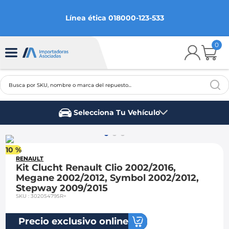
Línea ética 018000-123-533
0
Busca por SKU, nombre o marca del repuesto...
TÉRMINOS MÁS BUSCADOS
Selecciona Tu Vehículo
1
.
chevrolet
Marca del vehículo
2
.
aveo
10 %
3
.
spark gt
RENAULT
Kit Clucht Renault Clio 2002/2016,
4
.
ford fiesta
Megane 2002/2012, Symbol 2002/2012,
Stepway 2009/2015
5
.
optra
SKU
:
302054795R=
6
.
mazda 3
Precio exclusivo online
7
.
sail