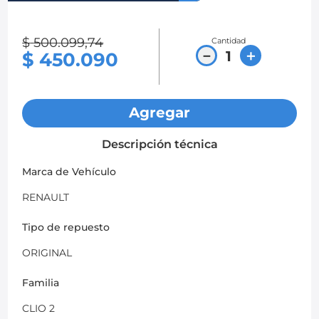
8
.
chevrolet sail
$
500
.
099
,
74
Cantidad
9
.
chevrolet spark gt
－
＋
$
450
.
090
10
.
mazda 2
Agregar
Descripción técnica
Marca de Vehículo
RENAULT
Tipo de repuesto
ORIGINAL
Familia
CLIO 2