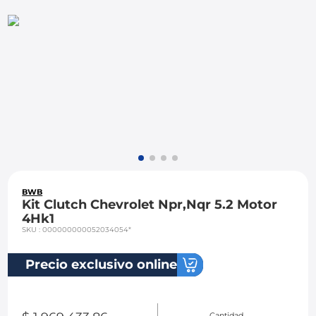
8
.
chevrolet sail
9
.
chevrolet spark gt
10
.
mazda 2
BWB
Kit Clutch Chevrolet Npr,Nqr 5.2 Motor
4Hk1
SKU
:
000000000052034054*
Precio exclusivo online
Cantidad