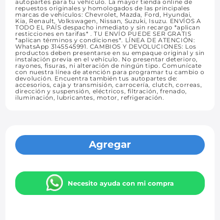
autopartes para tu vehículo. La mayor tienda online de
repuestos originales y homologados de las principales
marcas de vehículos: Chevrolet, Mazda, Ford, Hyundai,
Kia, Renault, Volkswagen, Nissan, Suzuki, Isuzu. ENVÍOS A
TODO EL PAÍS despacho inmediato y sin recargo *aplican
resticciones en tarifas* . TU ENVÍO PUEDE SER GRATIS
*aplican términos y condiciones*. LÍNEA DE ATENCIÓN:
WhatsApp 3145545991. CAMBIOS Y DEVOLUCIONES: Los
productos deben presentarse en su empaque original y sin
instalación previa en el vehículo. No presentar deterioro,
rayones, fisuras, ni alteración de ningún tipo. Comunícate
con nuestra línea de atención para programar tu cambio o
devolución. Encuentra también tus autopartes de:
accesorios, caja y transmisión, carrocería, clutch, correas,
dirección y suspensión, eléctricos, filtración, frenado,
iluminación, lubricantes, motor, refrigeración.
Agregar
Necesito ayuda con mi compra