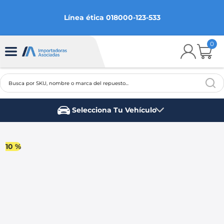
Línea ética 018000-123-533
0
Busca por SKU, nombre o marca del repuesto...
TÉRMINOS MÁS BUSCADOS
Selecciona Tu Vehículo
1
.
chevrolet
Marca del vehículo
2
.
aveo
10 %
3
.
spark gt
4
.
ford fiesta
5
.
optra
6
.
mazda 3
7
.
sail