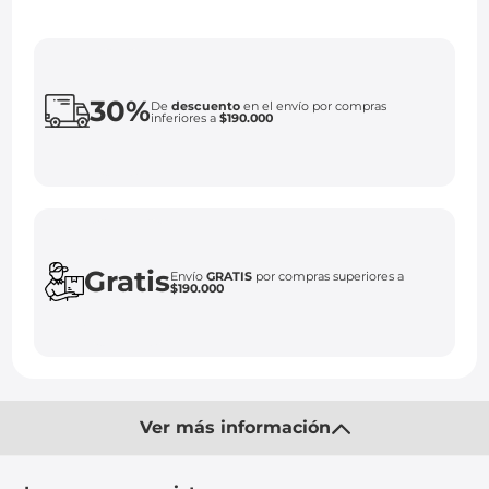
30%
De
descuento
en el envío por compras
inferiores a
$190.000
Gratis
Envío
GRATIS
por compras superiores a
$190.000
Ver más información