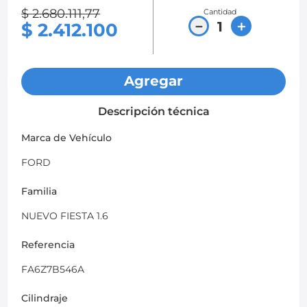
$
2
.
680
.
111
,
77
Cantidad
8
.
chevrolet sail
－
＋
$
2
.
412
.
100
9
.
chevrolet spark gt
10
.
mazda 2
Agregar
Descripción técnica
Marca de Vehículo
FORD
Familia
NUEVO FIESTA 1.6
Referencia
FA6Z7B546A
Cilindraje