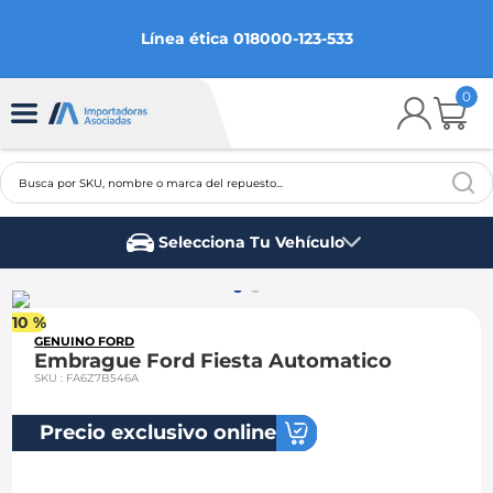
Línea ética 018000-123-533
0
Busca por SKU, nombre o marca del repuesto...
TÉRMINOS MÁS BUSCADOS
Selecciona Tu Vehículo
1
.
chevrolet
Marca del vehículo
2
.
aveo
10 %
3
.
spark gt
GENUINO FORD
Embrague Ford Fiesta Automatico
4
.
ford fiesta
SKU
:
FA6Z7B546A
5
.
optra
Precio exclusivo online
6
.
mazda 3
7
.
sail