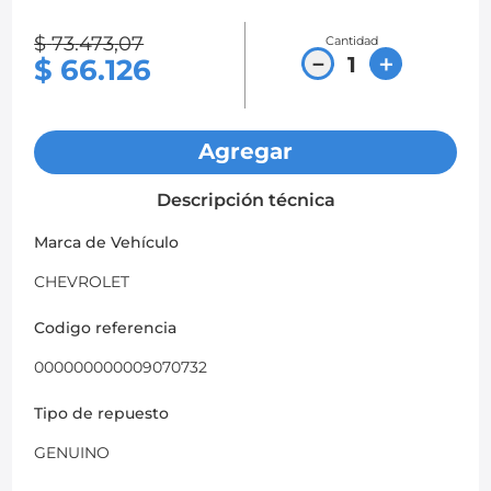
8
.
chevrolet sail
$
73
.
473
,
07
Cantidad
－
＋
$
66
.
126
9
.
chevrolet spark gt
10
.
mazda 2
Agregar
Descripción técnica
Marca de Vehículo
CHEVROLET
Codigo referencia
000000000009070732
Tipo de repuesto
GENUINO