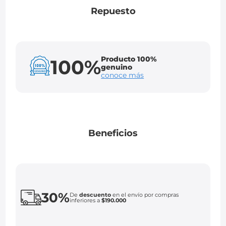
Repuesto
Producto 100%
100%
genuino
conoce más
Beneficios
30%
De
descuento
en el envío por compras
inferiores a
$190.000