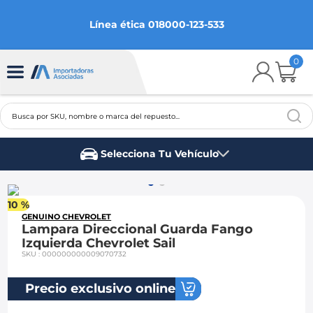
Línea ética 018000-123-533
0
Busca por SKU, nombre o marca del repuesto...
TÉRMINOS MÁS BUSCADOS
Selecciona Tu Vehículo
1
.
chevrolet
Marca del vehículo
2
.
aveo
10 %
3
.
spark gt
GENUINO CHEVROLET
Lampara Direccional Guarda Fango
4
.
ford fiesta
Izquierda Chevrolet Sail
SKU
:
000000000009070732
5
.
optra
6
.
mazda 3
Precio exclusivo online
7
.
sail