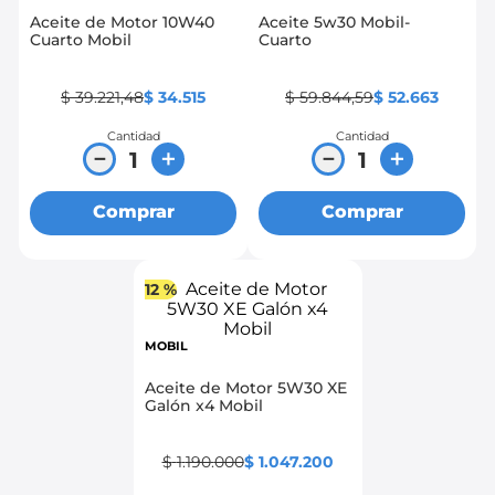
Aceite de Motor 10W40
Aceite 5w30 Mobil-
8
.
chevrolet sail
Cuarto Mobil
Cuarto
9
.
chevrolet spark gt
$
39
.
221
,
48
$
34
.
515
$
59
.
844
,
59
$
52
.
663
10
.
mazda 2
Cantidad
Cantidad
－
＋
－
＋
Comprar
Comprar
12 %
MOBIL
Aceite de Motor 5W30 XE
Galón x4 Mobil
$
1
.
190
.
000
$
1
.
047
.
200