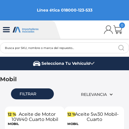
Línea ética 018000-123-533
0
Busca por SKU, nombre o marca del repuesto...
TÉRMINOS MÁS BUSCADOS
Selecciona Tu Vehículo
1
.
chevrolet
Marca del vehículo
2
.
aveo
Mobil
3
.
spark gt
FILTRAR
RELEVANCIA
4
.
ford fiesta
5
.
optra
12 %
12 %
6
.
mazda 3
MOBIL
MOBIL
7
.
sail