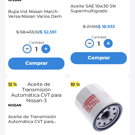
NISSAN
Aceite SAE 10w30 SN
8
.
chevrolet sail
Supermultigrado
Bujia Irid Nissan March-
Versa-Nissan Varios Oem
9
.
chevrolet spark gt
$
21
.
515
$
18
.
933
10
.
mazda 2
$
58
.
433
,
92
$
52
.
591
Cantidad
－
＋
Cantidad
－
＋
Comprar
Comprar
12 %
10 %
NISSAN
Aceite de Transmisión
Automática CVT para
Nissan-3