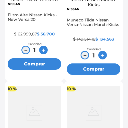
NISSAN
NISSAN
Filtro Aire Nissan Kicks -
New Versa 20
Muneco Tiida Nissan
Versa-Nissan March-Kicks
$
62
.
999
,
87
$
56
.
700
$
149
.
514
,
18
$
134
.
563
Cantidad
－
＋
Cantidad
－
＋
Comprar
Comprar
10 %
10 %