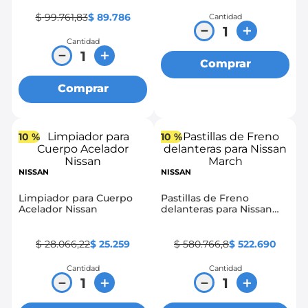
Tiida
$
99
.
761
,
83
$
89
.
786
Cantidad
－
＋
Cantidad
－
＋
Comprar
Comprar
10 %
10 %
NISSAN
NISSAN
Limpiador para Cuerpo
Pastillas de Freno
Acelador Nissan
delanteras para Nissan
March
$
28
.
066
,
22
$
25
.
259
$
580
.
766
,
8
$
522
.
690
Cantidad
Cantidad
－
＋
－
＋