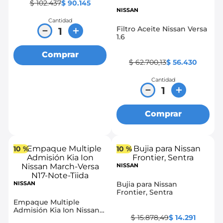
$
102
.
437
$
90
.
145
NISSAN
Cantidad
Filtro Aceite Nissan Versa
－
＋
1.6
Comprar
$
62
.
700
,
13
$
56
.
430
Cantidad
－
＋
Comprar
10 %
10 %
NISSAN
NISSAN
Bujia para Nissan
Frontier, Sentra
Empaque Multiple
Admisión Kia Ion Nissan
$
15
.
878
,
49
$
14
.
291
March-Versa N17-Note-