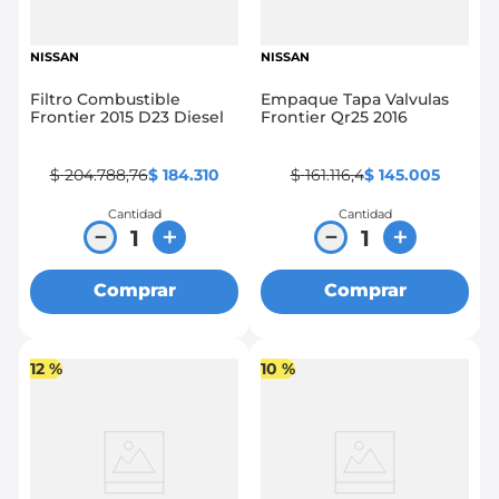
NISSAN
NISSAN
Filtro Combustible
Empaque Tapa Valvulas
Frontier 2015 D23 Diesel
Frontier Qr25 2016
$
204
.
788
,
76
$
184
.
310
$
161
.
116
,
4
$
145
.
005
Cantidad
Cantidad
－
＋
－
＋
Comprar
Comprar
12 %
10 %