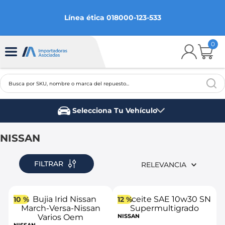
Línea ética 018000-123-533
0
Busca por SKU, nombre o marca del repuesto...
TÉRMINOS MÁS BUSCADOS
Selecciona Tu Vehículo
1
.
chevrolet
Marca del vehículo
2
.
aveo
NISSAN
3
.
spark gt
FILTRAR
RELEVANCIA
4
.
ford fiesta
5
.
optra
10 %
12 %
6
.
mazda 3
NISSAN
7
.
sail