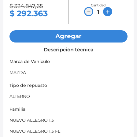
$
324
.
847
,
65
Cantidad
8
.
chevrolet sail
－
＋
$
292
.
363
9
.
chevrolet spark gt
10
.
mazda 2
Agregar
Descripción técnica
Marca de Vehículo
MAZDA
Tipo de repuesto
ALTERNO
Familia
NUEVO ALLEGRO 1.3
NUEVO ALLEGRO 1.3 FL