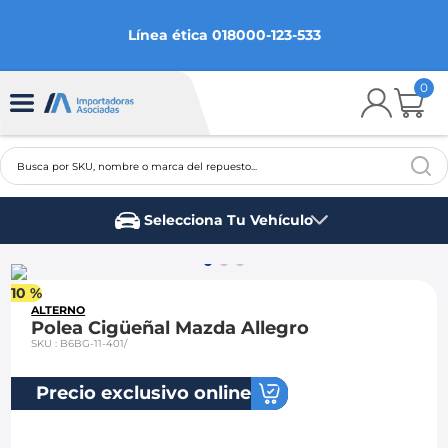
Línea ética 018000-123-533
0
Busca por SKU, nombre o marca del repuesto...
TÉRMINOS MÁS BUSCADOS
Selecciona Tu Vehículo
1
.
chevrolet
Marca del vehículo
2
.
aveo
10 %
3
.
spark gt
ALTERNO
Polea Cigüeñal Mazda Allegro
4
.
ford fiesta
SKU
:
B6BG-11-401/
5
.
optra
Precio exclusivo online
6
.
mazda 3
7
.
sail