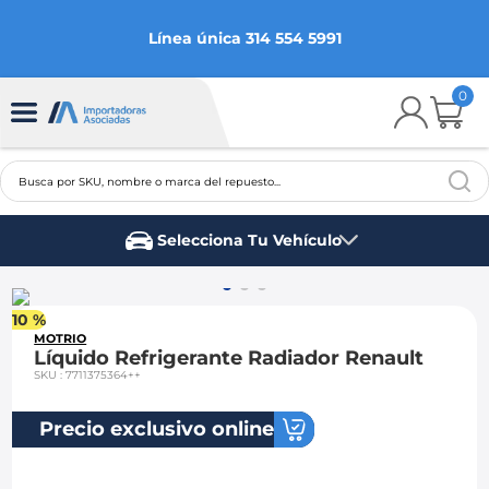
Línea única 314 554 5991
0
Busca por SKU, nombre o marca del repuesto...
TÉRMINOS MÁS BUSCADOS
Selecciona Tu Vehículo
1
.
chevrolet
Marca del vehículo
2
.
aveo
10 %
3
.
spark gt
MOTRIO
Líquido Refrigerante Radiador Renault
4
.
ford fiesta
SKU
:
7711375364++
5
.
optra
Precio exclusivo online
6
.
mazda 3
7
.
sail