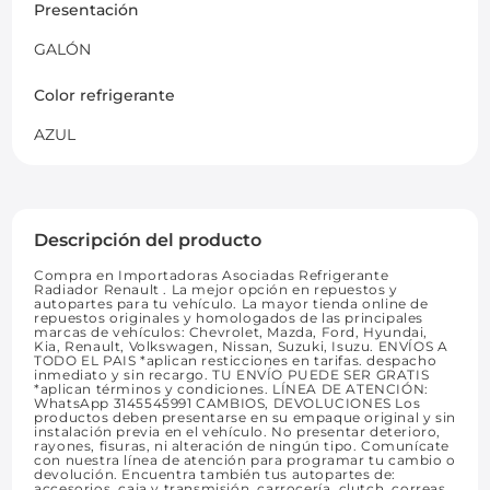
Presentación
GALÓN
Color refrigerante
AZUL
Descripción del producto
Compra en Importadoras Asociadas Refrigerante
Radiador Renault . La mejor opción en repuestos y
autopartes para tu vehículo. La mayor tienda online de
repuestos originales y homologados de las principales
marcas de vehículos: Chevrolet, Mazda, Ford, Hyundai,
Kia, Renault, Volkswagen, Nissan, Suzuki, Isuzu. ENVÍOS A
TODO EL PAIS *aplican resticciones en tarifas. despacho
inmediato y sin recargo. TU ENVÍO PUEDE SER GRATIS
*aplican términos y condiciones. LÍNEA DE ATENCIÓN:
WhatsApp 3145545991 CAMBIOS, DEVOLUCIONES Los
productos deben presentarse en su empaque original y sin
instalación previa en el vehículo. No presentar deterioro,
rayones, fisuras, ni alteración de ningún tipo. Comunícate
con nuestra línea de atención para programar tu cambio o
devolución. Encuentra también tus autopartes de:
accesorios, caja y transmisión, carrocería, clutch, correas,