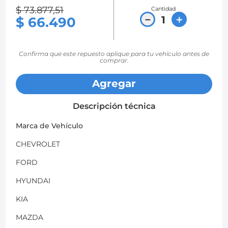
$
73
.
877
,
51
Cantidad
8
.
chevrolet sail
－
＋
$
66
.
490
9
.
chevrolet spark gt
10
.
mazda 2
Confirma que este repuesto aplique para tu vehículo antes de
comprar.
Agregar
Descripción técnica
Marca de Vehículo
CHEVROLET
FORD
HYUNDAI
KIA
MAZDA