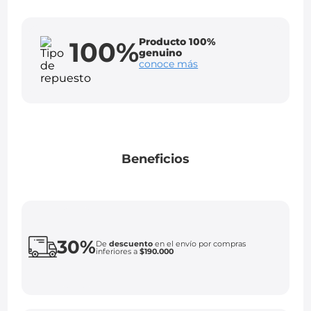
Producto 100%
100%
genuino
conoce más
Beneficios
30%
De
descuento
en el envío por compras
inferiores a
$190.000