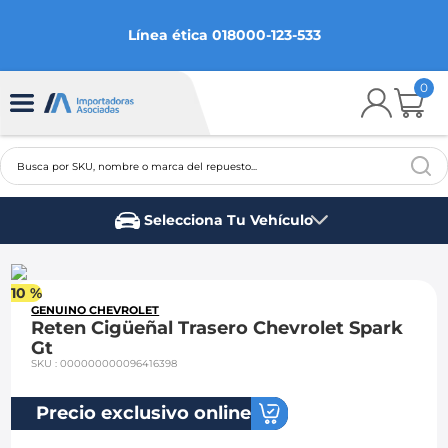
Línea ética 018000-123-533
0
Busca por SKU, nombre o marca del repuesto...
TÉRMINOS MÁS BUSCADOS
Selecciona Tu Vehículo
1
.
chevrolet
Marca del vehículo
2
.
aveo
10 %
3
.
spark gt
GENUINO CHEVROLET
Reten Cigüeñal Trasero Chevrolet Spark
4
.
ford fiesta
Gt
SKU
:
000000000096416398
5
.
optra
6
.
mazda 3
Precio exclusivo online
7
.
sail