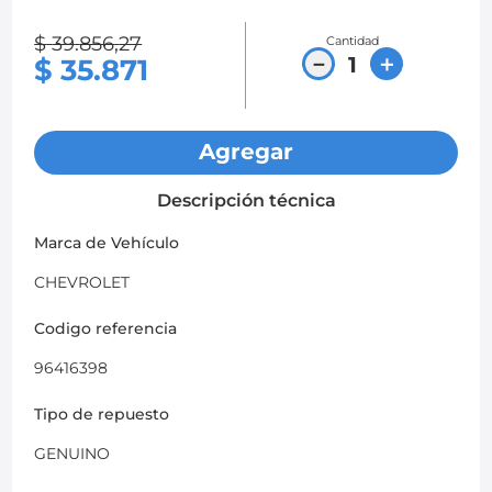
8
.
chevrolet spark gt
$
39
.
856
,
27
Cantidad
－
＋
$
35
.
871
9
.
mazda 2
10
.
chevrolet sail
Agregar
Descripción técnica
Marca de Vehículo
CHEVROLET
Codigo referencia
96416398
Tipo de repuesto
GENUINO