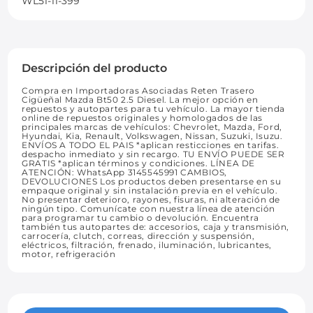
WL51-11-399
Descripción del producto
Compra en Importadoras Asociadas Reten Trasero
Cigüeñal Mazda Bt50 2.5 Diesel. La mejor opción en
repuestos y autopartes para tu vehículo. La mayor tienda
online de repuestos originales y homologados de las
principales marcas de vehículos: Chevrolet, Mazda, Ford,
Hyundai, Kia, Renault, Volkswagen, Nissan, Suzuki, Isuzu.
ENVÍOS A TODO EL PAIS *aplican resticciones en tarifas.
despacho inmediato y sin recargo. TU ENVÍO PUEDE SER
GRATIS *aplican términos y condiciones. LÍNEA DE
ATENCIÓN: WhatsApp 3145545991 CAMBIOS,
DEVOLUCIONES Los productos deben presentarse en su
empaque original y sin instalación previa en el vehículo.
No presentar deterioro, rayones, fisuras, ni alteración de
ningún tipo. Comunícate con nuestra línea de atención
para programar tu cambio o devolución. Encuentra
también tus autopartes de: accesorios, caja y transmisión,
carrocería, clutch, correas, dirección y suspensión,
eléctricos, filtración, frenado, iluminación, lubricantes,
motor, refrigeración