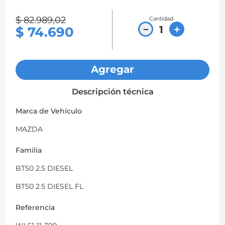
8
.
chevrolet spark gt
$
82
.
989
,
02
Cantidad
－
＋
$
74
.
690
9
.
mazda 2
10
.
chevrolet sail
Agregar
Descripción técnica
Marca de Vehículo
MAZDA
Familia
BT50 2.5 DIESEL
BT50 2.5 DIESEL FL
Referencia