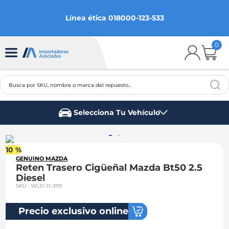
Línea ética 018000-123-533
0
Busca por SKU, nombre o marca del repuesto...
TÉRMINOS MÁS BUSCADOS
Selecciona Tu Vehículo
1
.
chevrolet
Marca del vehículo
2
.
aveo
10 %
3
.
spark gt
GENUINO MAZDA
Reten Trasero Cigüeñal Mazda Bt50 2.5
4
.
ford fiesta
Diesel
SKU
:
WL51-11-399
5
.
optra
6
.
mazda 3
Precio exclusivo online
7
.
sail