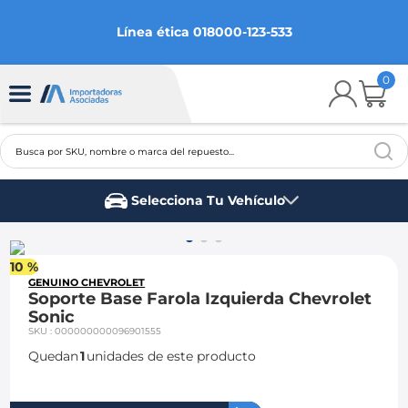
Línea ética 018000-123-533
0
Busca por SKU, nombre o marca del repuesto...
TÉRMINOS MÁS BUSCADOS
Selecciona Tu Vehículo
1
.
chevrolet
Marca del vehículo
2
.
aveo
10 %
3
.
spark gt
GENUINO CHEVROLET
Soporte Base Farola Izquierda Chevrolet
4
.
ford fiesta
Sonic
SKU
:
000000000096901555
5
.
optra
Quedan
1
unidades de este producto
6
.
mazda 3
7
.
sail