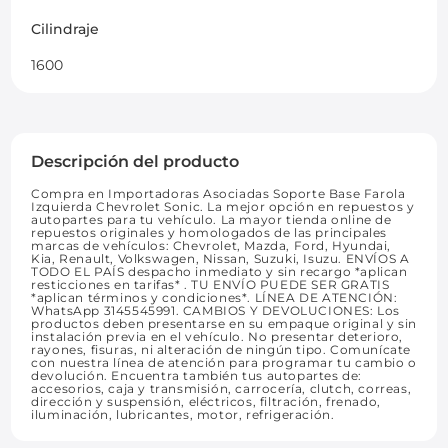
Cilindraje
1600
Descripción del producto
Compra en Importadoras Asociadas Soporte Base Farola
Izquierda Chevrolet Sonic. La mejor opción en repuestos y
autopartes para tu vehículo. La mayor tienda online de
repuestos originales y homologados de las principales
marcas de vehículos: Chevrolet, Mazda, Ford, Hyundai,
Kia, Renault, Volkswagen, Nissan, Suzuki, Isuzu. ENVÍOS A
TODO EL PAÍS despacho inmediato y sin recargo *aplican
resticciones en tarifas* . TU ENVÍO PUEDE SER GRATIS
*aplican términos y condiciones*. LÍNEA DE ATENCIÓN:
WhatsApp 3145545991. CAMBIOS Y DEVOLUCIONES: Los
productos deben presentarse en su empaque original y sin
instalación previa en el vehículo. No presentar deterioro,
rayones, fisuras, ni alteración de ningún tipo. Comunícate
con nuestra línea de atención para programar tu cambio o
devolución. Encuentra también tus autopartes de:
accesorios, caja y transmisión, carrocería, clutch, correas,
dirección y suspensión, eléctricos, filtración, frenado,
iluminación, lubricantes, motor, refrigeración.