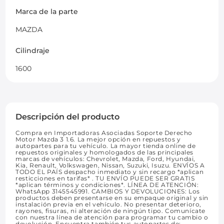
Marca de la parte
MAZDA
Cilindraje
1600
Descripción del producto
Compra en Importadoras Asociadas Soporte Derecho
Motor Mazda 3 1.6. La mejor opción en repuestos y
autopartes para tu vehículo. La mayor tienda online de
repuestos originales y homologados de las principales
marcas de vehículos: Chevrolet, Mazda, Ford, Hyundai,
Kia, Renault, Volkswagen, Nissan, Suzuki, Isuzu. ENVÍOS A
TODO EL PAÍS despacho inmediato y sin recargo *aplican
resticciones en tarifas* . TU ENVÍO PUEDE SER GRATIS
*aplican términos y condiciones*. LÍNEA DE ATENCIÓN:
WhatsApp 3145545991. CAMBIOS Y DEVOLUCIONES: Los
productos deben presentarse en su empaque original y sin
instalación previa en el vehículo. No presentar deterioro,
rayones, fisuras, ni alteración de ningún tipo. Comunícate
con nuestra línea de atención para programar tu cambio o
devolución. Encuentra también tus autopartes de: