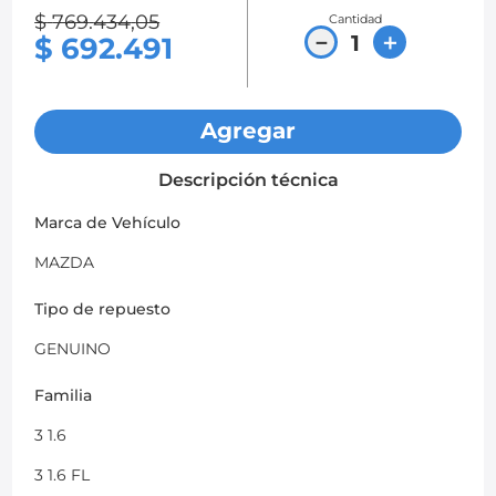
$
769
.
434
,
05
Cantidad
8
.
chevrolet sail
－
＋
$
692
.
491
9
.
chevrolet spark gt
10
.
mazda 2
Agregar
Descripción técnica
Marca de Vehículo
MAZDA
Tipo de repuesto
GENUINO
Familia
3 1.6
3 1.6 FL