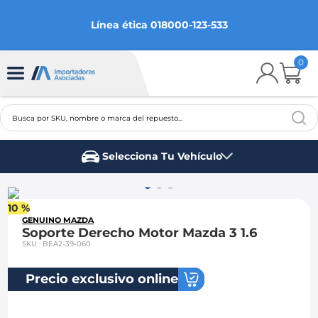
Línea ética 018000-123-533
0
Busca por SKU, nombre o marca del repuesto...
TÉRMINOS MÁS BUSCADOS
Selecciona Tu Vehículo
1
.
chevrolet
Marca del vehículo
2
.
aveo
10 %
3
.
spark gt
GENUINO MAZDA
Soporte Derecho Motor Mazda 3 1.6
4
.
ford fiesta
SKU
:
BEA2-39-060
5
.
optra
Precio exclusivo online
6
.
mazda 3
7
.
sail