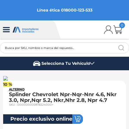
Línea ética 018000-123-533
0
Busca por SKU, nombre o marca del repuesto...
TÉRMINOS MÁS BUSCADOS
Selecciona Tu Vehículo
1
.
chevrolet
Marca del vehículo
2
.
aveo
10 %
3
.
spark gt
ALTERNO
Splinder Chevrolet Npr-Nqr-Nnr 4.6, Nkr
4
.
ford fiesta
3.0, Npr,Nqr 5.2, Nkr,Nhr 2.8, Npr 4.7
SKU
:
000000005878324000+
5
.
optra
6
.
mazda 3
Precio exclusivo online
7
.
sail