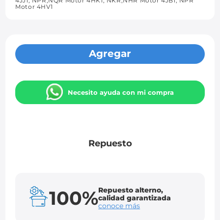
4JJ1, NPR,NQR Motor 4HK1, NKR,NHR Motor 4JB1, NPR
Motor 4HV1
Agregar
Necesito ayuda con mi compra
Repuesto
Repuesto alterno,
100%
calidad garantizada
conoce más