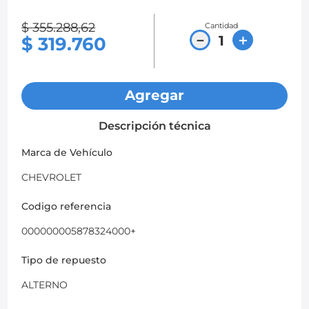
8
.
chevrolet spark gt
$
355
.
288
,
62
Cantidad
－
＋
$
319
.
760
9
.
mazda 2
10
.
chevrolet sail
Agregar
Descripción técnica
Marca de Vehículo
CHEVROLET
Codigo referencia
000000005878324000+
Tipo de repuesto
ALTERNO