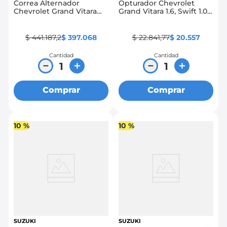
Correa Alternador
Opturador Chevrolet
Chevrolet Grand Vitara
Grand Vitara 1.6, Swift 1.0,
2.0, Suzuki 2.0
Swift 1.6, Sprint Inyeccion,
Alto
$
441
.
187
,
2
$
397
.
068
$
22
.
841
,
77
$
20
.
557
Cantidad
Cantidad
－
＋
－
＋
Comprar
Comprar
10 %
10 %
SUZUKI
SUZUKI