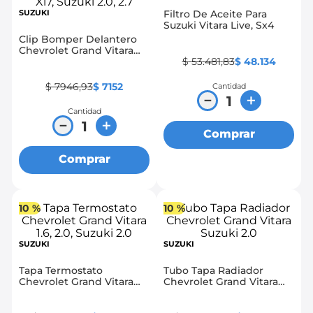
SUZUKI
Filtro De Aceite Para
8
.
chevrolet sail
Suzuki Vitara Live, Sx4
Clip Bomper Delantero
9
.
chevrolet spark gt
Chevrolet Grand Vitara
$
53
.
481
,
83
$
48
.
134
1.6, 2.0, 2.5, Xl7, Suzuki 2.0,
10
.
mazda 2
2.7
$
7946
,
93
$
7152
Cantidad
－
＋
Cantidad
－
＋
Comprar
Comprar
10 %
10 %
SUZUKI
SUZUKI
Tapa Termostato
Tubo Tapa Radiador
Chevrolet Grand Vitara
Chevrolet Grand Vitara
1.6, 2.0, Suzuki 2.0
Suzuki 2.0