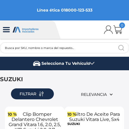
Línea ética 018000-123-533
0
Busca por SKU, nombre o marca del repuesto...
TÉRMINOS MÁS BUSCADOS
Selecciona Tu Vehículo
1
.
chevrolet
Marca del vehículo
2
.
aveo
SUZUKI
3
.
spark gt
FILTRAR
RELEVANCIA
4
.
ford fiesta
5
.
optra
10 %
10 %
6
.
mazda 3
SUZUKI
7
.
sail