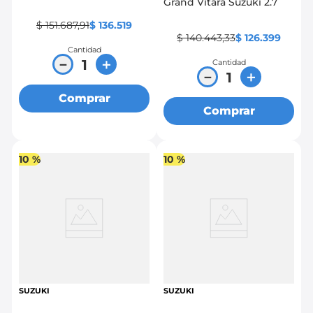
Grand Vitara Suzuki 2.7
$
151
.
687
,
91
$
136
.
519
$
140
.
443
,
33
$
126
.
399
Cantidad
－
＋
Cantidad
－
＋
Comprar
Comprar
10 %
10 %
SUZUKI
SUZUKI