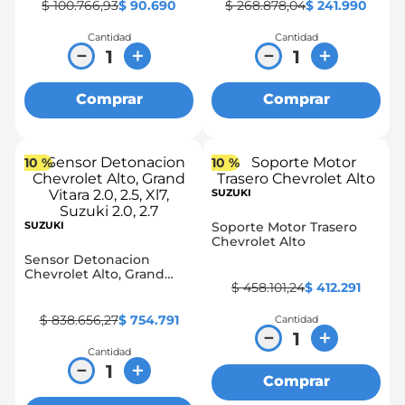
$
100
.
766
,
93
$
90
.
690
$
268
.
878
,
04
$
241
.
990
Cantidad
Cantidad
－
＋
－
＋
Comprar
Comprar
10 %
10 %
SUZUKI
SUZUKI
Soporte Motor Trasero
Chevrolet Alto
Sensor Detonacion
Chevrolet Alto, Grand
$
458
.
101
,
24
$
412
.
291
Vitara 2.0, 2.5, Xl7, Suzuki
2.0, 2.7
$
838
.
656
,
27
$
754
.
791
Cantidad
－
＋
Cantidad
－
＋
Comprar