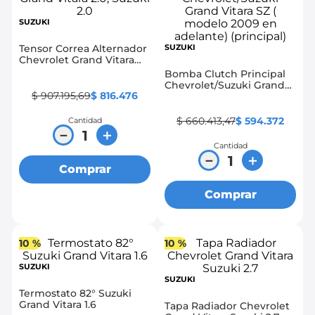
SUZUKI
Tensor Correa Alternador
SUZUKI
Chevrolet Grand Vitara
2.0, Suzuki 2.0
Bomba Clutch Principal
Chevrolet/Suzuki Grand
$
907
.
195
,
69
$
816
.
476
Vitara SZ ( modelo 2009
en adelante) (principal)
$
660
.
413
,
47
$
594
.
372
Cantidad
－
＋
Cantidad
－
＋
Comprar
Comprar
10 %
10 %
SUZUKI
SUZUKI
Termostato 82° Suzuki
Grand Vitara 1.6
Tapa Radiador Chevrolet