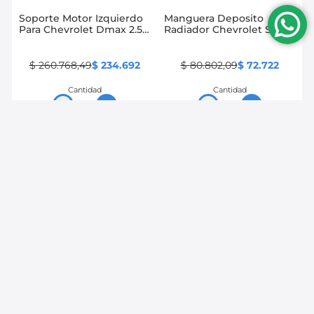
Soporte Motor Izquierdo
Manguera Deposito
Para Chevrolet Dmax 2.5-
Radiador Chevrolet Spark
3.0
Cronos Superior
$
260
.
768
,
49
$
234
.
692
$
80
.
802
,
09
$
72
.
722
Cantidad
Cantidad
－
＋
－
＋
Comprar
Comprar
10 %
10 %