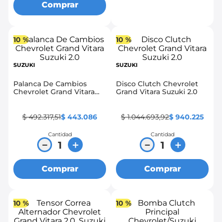
Comprar
10 %
10 %
SUZUKI
SUZUKI
Palanca De Cambios
Disco Clutch Chevrolet
Chevrolet Grand Vitara
Grand Vitara Suzuki 2.0
Suzuki 2.0
$
492
.
317
,
51
$
443
.
086
$
1
.
044
.
693
,
92
$
940
.
225
Cantidad
Cantidad
－
＋
－
＋
Comprar
Comprar
10 %
10 %