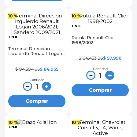
10 %
10 %
T.N.K
T.N.K
Rotula Renault Clio
1998/2002
Terminal Direccion
Izquierdo Renault Logan
$
64
.
433
,
86
$
57
.
990
2006/2021, Sandero
2009/2021
$
94
.
394
,
05
$
84
.
955
Cantidad
－
＋
Cantidad
－
＋
Comprar
Comprar
10 %
10 %
T.N.K