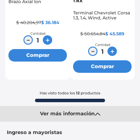
Brazo Axial Ion
T.N.K
Terminal Chevrolet Corsa
1.3, 1.4, Wind, Active
$
40
.
204
,
97
$
36
.
184
$
50
.
654
,
84
$
45
.
589
Cantidad
－
＋
Cantidad
－
＋
Comprar
Comprar
Has visto todos los
12
productos
Ver más información
Ingreso a mayoristas