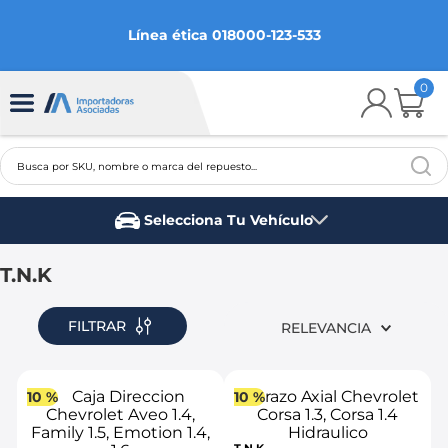
Línea ética 018000-123-533
0
Busca por SKU, nombre o marca del repuesto...
TÉRMINOS MÁS BUSCADOS
Selecciona Tu Vehículo
1
.
chevrolet
Marca del vehículo
2
.
aveo
T.N.K
3
.
spark gt
FILTRAR
RELEVANCIA
4
.
ford fiesta
5
.
optra
10 %
10 %
6
.
mazda 3
7
.
sail