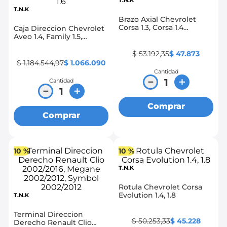
T.N.K
T.N.K
8
.
chevrolet spark gt
Brazo Axial Chevrolet
Corsa 1.3, Corsa 1.4
Caja Direccion Chevrolet
9
.
chevrolet sail
Hidraulico
Aveo 1.4, Family 1.5,
Emotion 1.4, 1.6
10
.
mazda 2
$
53
.
192
,
35
$
47
.
873
$
1
.
184
.
544
,
97
$
1
.
066
.
090
Cantidad
－
＋
Cantidad
－
＋
Comprar
Comprar
10 %
10 %
T.N.K
Rotula Chevrolet Corsa
Evolution 1.4, 1.8
T.N.K
Terminal Direccion
$
50
.
253
,
33
$
45
.
228
Derecho Renault Clio