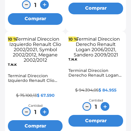
－
＋
Comprar
Comprar
10 %
10 %
T.N.K
T.N.K
Terminal Direccion
Derecho Renault Logan
Terminal Direccion
2006/2021, Sandero
Izquierdo Renault Clio
2009/2021
2002/2021, Symbol
2002/2012, Megane
$
94
.
394
,
05
$
84
.
955
2002/2012
$
75
.
100
,
13
$
67
.
590
Cantidad
－
＋
Cantidad
－
＋
Comprar
Comprar