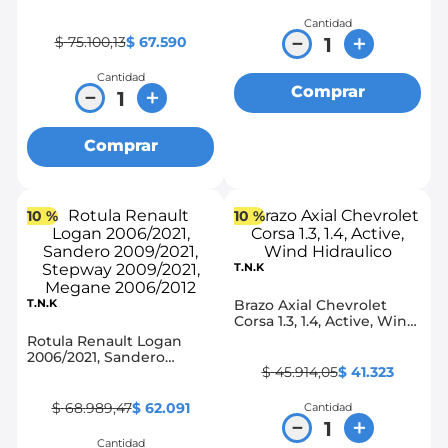
2002/2016, Megane
2002/2012, Symbol
Cantidad
2002/2012
－
＋
$
75
.
100
,
13
$
67
.
590
Cantidad
Comprar
－
＋
Comprar
10 %
10 %
T.N.K
T.N.K
Brazo Axial Chevrolet
Corsa 1.3, 1.4, Active, Wind
Hidraulico
Rotula Renault Logan
2006/2021, Sandero
$
45
.
914
,
05
$
41
.
323
2009/2021, Stepway
2009/2021, Megane
2006/2012
$
68
.
989
,
47
$
62
.
091
Cantidad
－
＋
Cantidad