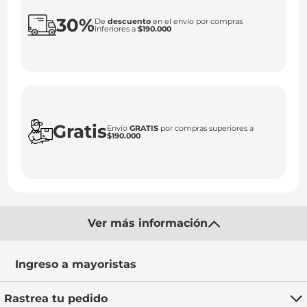
30%
De
descuento
en el envío por compras
inferiores a
$190.000
Gratis
Envío
GRATIS
por compras superiores a
$190.000
Ver más información
Ingreso a mayoristas
Rastrea tu pedido