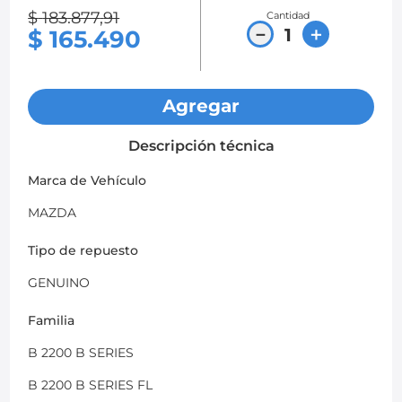
$
183
.
877
,
91
Cantidad
8
.
chevrolet sail
－
＋
$
165
.
490
9
.
chevrolet spark gt
10
.
mazda 2
Agregar
Descripción técnica
Marca de Vehículo
MAZDA
Tipo de repuesto
GENUINO
Familia
B 2200 B SERIES
B 2200 B SERIES FL