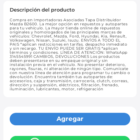
Descripción del producto
Compra en Importadoras Asociadas Tapa Distribuidor
Mazda B2600. La mejor opción en repuestos y autopartes
para tu vehículo. La mayor tienda online de repuestos
originales y homologados de las principales marcas de
vehículos: Chevrolet, Mazda, Ford, Hyundai, Kia, Renault,
Volkswagen, Nissan, Suzuki, Isuzu. ENVÍOS A TODO EL
PAIS *aplican resticciones en tarifas. despacho inmediato
y sin recargo. TU ENVÍO PUEDE SER GRATIS *aplican
términos y condiciones. LÍNEA DE ATENCIÓN: WhatsApp
3145545991 CAMBIOS, DEVOLUCIONES Los productos
deben presentarse en su empaque original y sin
instalación previa en el vehículo. No presentar deterioro,
rayones, fisuras, ni alteración de ningún tipo. Comunícate
con nuestra línea de atención para programar tu cambio o
devolución. Encuentra también tus autopartes de:
accesorios, caja y transmisión, carrocería, clutch, correas,
dirección y suspensión, eléctricos, filtración, frenado,
iluminación, lubricantes, motor, refrigeración
Agregar