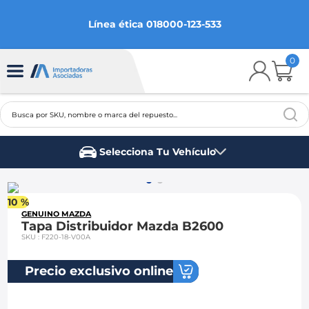
Línea ética 018000-123-533
0
Busca por SKU, nombre o marca del repuesto...
TÉRMINOS MÁS BUSCADOS
Selecciona Tu Vehículo
1
.
chevrolet
Marca del vehículo
2
.
aveo
10 %
3
.
spark gt
GENUINO MAZDA
Tapa Distribuidor Mazda B2600
4
.
ford fiesta
SKU
:
F220-18-V00A
5
.
optra
Precio exclusivo online
6
.
mazda 3
7
.
sail