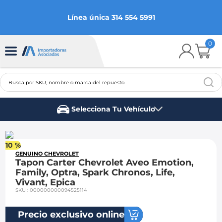
Línea única 314 554 5991
0
Busca por SKU, nombre o marca del repuesto...
TÉRMINOS MÁS BUSCADOS
Selecciona Tu Vehículo
1
.
chevrolet
Marca del vehículo
2
.
aveo
10 %
3
.
spark gt
GENUINO CHEVROLET
Tapon Carter Chevrolet Aveo Emotion,
4
.
ford fiesta
Family, Optra, Spark Chronos, Life,
Vivant, Epica
5
.
optra
SKU
:
000000000094525114
6
.
mazda 3
Precio exclusivo online
7
.
sail