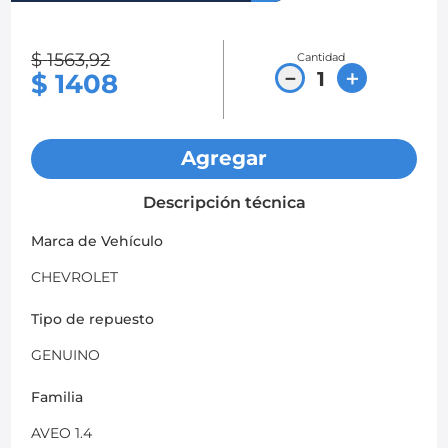
8
.
chevrolet spark gt
$
1563
,
92
Cantidad
9
.
mazda 2
－
＋
$
1408
10
.
chevrolet sail
Agregar
Descripción técnica
Marca de Vehículo
CHEVROLET
Tipo de repuesto
GENUINO
Familia
AVEO 1.4