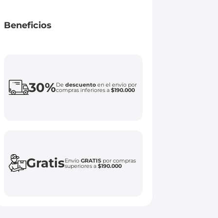
Beneficios
30%
De
descuento
en el envío por
compras inferiores a
$190.000
Gratis
Envío
GRATIS
por compras
superiores a
$190.000