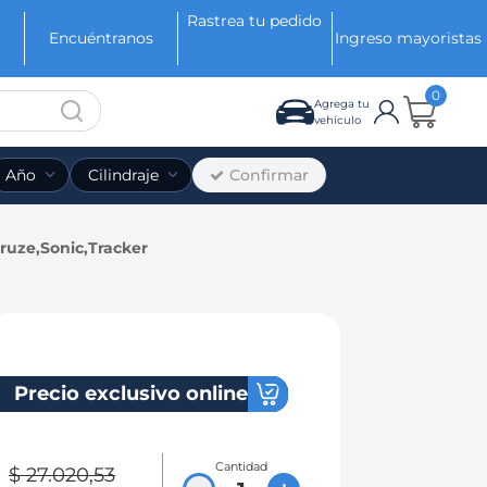
Rastrea tu pedido
Encuéntranos
Ingreso mayoristas
0
Agrega tu
vehículo
Confirmar
Año
Cilindraje
Cruze,Sonic,Tracker
Precio exclusivo online
acker
Cantidad
$
27
.
020
,
53