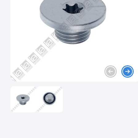
9
.
mazda 2
10
.
chevrolet sail