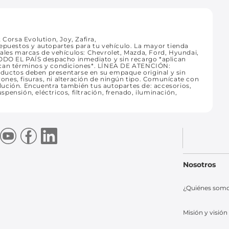
orsa Evolution, Joy, Zafira,
repuestos y autopartes para tu vehículo. La mayor tienda
pales marcas de vehículos: Chevrolet, Mazda, Ford, Hyundai,
TODO EL PAÍS despacho inmediato y sin recargo *aplican
lican términos y condiciones*. LÍNEA DE ATENCIÓN:
ctos deben presentarse en su empaque original y sin
ayones, fisuras, ni alteración de ningún tipo. Comunícate con
lución. Encuentra también tus autopartes de: accesorios,
uspensión, eléctricos, filtración, frenado, iluminación,
Nosotros
¿Quiénes som
Misión y visión