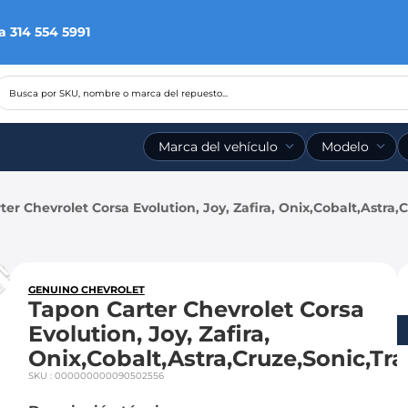
a 314 554 5991
Busca por SKU, nombre o marca del repuesto...
Marca del vehículo
Modelo
er Chevrolet Corsa Evolution, Joy, Zafira, Onix,Cobalt,Astra,
GENUINO CHEVROLET
Tapon Carter Chevrolet Corsa
Evolution, Joy, Zafira,
Onix,Cobalt,Astra,Cruze,Sonic,Tr
SKU
:
000000000090502556