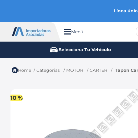
Línea únic
Menú
TÉRMINOS MÁS BUSCADOS
Selecciona Tu Vehículo
1
.
chevrolet
2
.
aveo
Categorias
MOTOR
CARTER
Tapon Cart
3
.
spark gt
4
.
ford fiesta
5
.
optra
10 %
6
.
mazda 3
7
.
sail
8
.
chevrolet spark gt