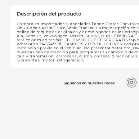
Descripción del producto
Compra en Importadoras Asociadas Tapon Carter Chevrolet C
Onix,Cobalt,Astra,Cruze,Sonic,Tracker. La mejor opción en 
online de repuestos originales y homologados de las princi
Kia, Renault, Volkswagen, Nissan, Suzuki, Isuzu. ENVÍOS A 
resticciones en tarifas* . TU ENVÍO PUEDE SER GRATIS *ap
WhatsApp 3145545991. CAMBIOS Y DEVOLUCIONES: Los produ
instalación previa en el vehículo. No presentar deterioro, r
nuestra línea de atención para programar tu cambio o devo
caja y transmisión, carrocería, clutch, correas, dirección y s
lubricantes, motor, refrigeración.
Síguenos en nuestras redes: