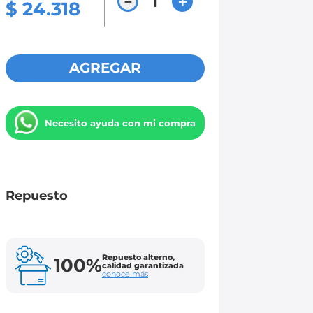
－
＋
$
24
.
318
AGREGAR
Necesito ayuda con mi compra
Repuesto
Repuesto alterno,
100%
calidad garantizada
conoce más