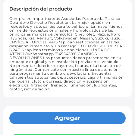
Descripción del producto
Compra en Importadoras Asociadas Pasorueda Plastico
Delantero Derecho Revolution. La mejor opción en
repuestos y autopartes para tu vehículo. La mayor tienda
online de repuestos originales y homologados de las
principales marcas de vehículos: Chevrolet, Mazda, Ford,
Hyundai, Kia, Renault, Volkswagen, Nissan, Suzuki, Isuzu.
ENVÍOS A TODO EL PAIS *aplican resticciones en tarifas.
despacho inmediato y sin recargo. TU ENVÍO PUEDE SER
GRATIS *aplican términos y condiciones. LÍNEA DE
ATENCIÓN: WhatsApp 3145545991 CAMBIOS,
DEVOLUCIONES Los productos deben presentarse en su
empaque original y sin instalación previa en el vehículo.
No presentar deterioro, rayones, fisuras, ni alteración de
ningún tipo. Comunícate con nuestra línea de atención
para programar tu cambio o devolución. Encuentra
también tus autopartes de: accesorios, caja y transmisión,
carrocería, clutch, correas, dirección y suspensión,
eléctricos, filtración, frenado, iluminación, lubricantes,
motor, refrigeración
Agregar