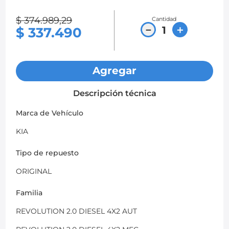
8
.
chevrolet spark gt
$
374
.
989
,
29
Cantidad
－
＋
$
337
.
490
9
.
chevrolet sail
10
.
mazda 2
Agregar
Descripción técnica
Marca de Vehículo
KIA
Tipo de repuesto
ORIGINAL
Familia
REVOLUTION 2.0 DIESEL 4X2 AUT