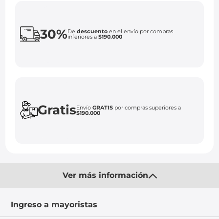
30%
De
descuento
en el envío por compras
inferiores a
$190.000
Gratis
Envío
GRATIS
por compras superiores a
$190.000
Ver más información
Ingreso a mayoristas