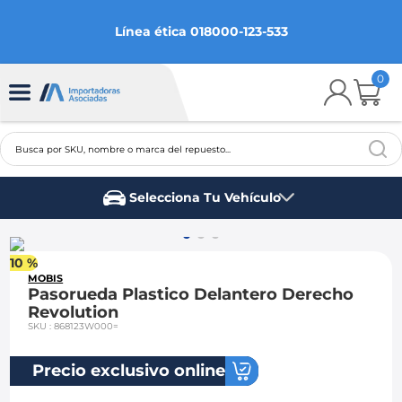
Línea ética 018000-123-533
0
Busca por SKU, nombre o marca del repuesto...
TÉRMINOS MÁS BUSCADOS
Selecciona Tu Vehículo
1
.
chevrolet
Marca del vehículo
2
.
aveo
10 %
3
.
spark gt
MOBIS
Pasorueda Plastico Delantero Derecho
4
.
ford fiesta
Revolution
SKU
:
868123W000=
5
.
optra
6
.
mazda 3
Precio exclusivo online
7
.
sail