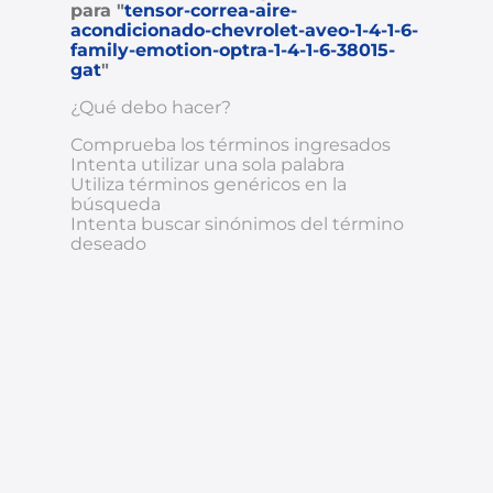
para "
tensor-correa-aire-
acondicionado-chevrolet-aveo-1-4-1-6-
8
.
chevrolet sail
family-emotion-optra-1-4-1-6-38015-
gat
"
9
.
chevrolet spark gt
¿Qué debo hacer?
10
.
mazda 2
Comprueba los términos ingresados
Intenta utilizar una sola palabra
Utiliza términos genéricos en la
búsqueda
Intenta buscar sinónimos del término
deseado