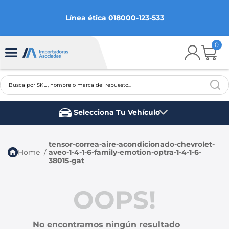
Línea ética 018000-123-533
0
Busca por SKU, nombre o marca del repuesto...
TÉRMINOS MÁS BUSCADOS
Selecciona Tu Vehículo
1
.
chevrolet
Marca del vehículo
2
.
aveo
tensor-correa-aire-acondicionado-chevrolet-
aveo-1-4-1-6-family-emotion-optra-1-4-1-6-
3
.
spark gt
38015-gat
4
.
ford fiesta
OOPS!
5
.
optra
6
.
mazda 3
No encontramos ningún resultado
7
.
sail