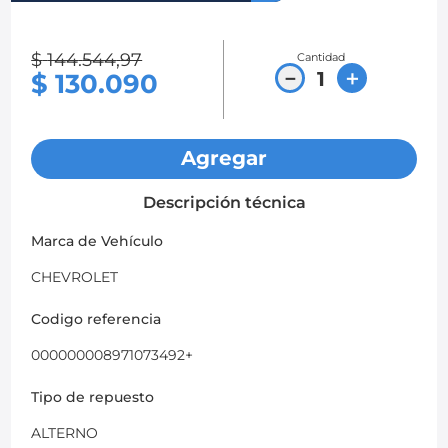
8
.
chevrolet sail
$
144
.
544
,
97
Cantidad
9
.
chevrolet spark gt
－
＋
$
130
.
090
10
.
mazda 2
Agregar
Descripción técnica
Marca de Vehículo
CHEVROLET
Codigo referencia
000000008971073492+
Tipo de repuesto
ALTERNO