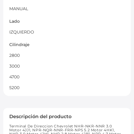
MANUAL
Lado
IZQUIERDO
Cilindraje
2800
3000
4700
5200
Descripción del producto
Terminal De Direccion Chevrolet NHR-NKR-NNR 3.0
Motor 4JJ1, NPR-NQR-NNR-FRR-NPS 5.2 Motor 4HK1,
NHR 3.0 Motor 4JH1, NHR 2.8 Motor 4JB1, NPR 4.7 Motor