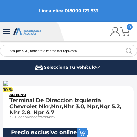
Línea ética 018000-123-533
0
Busca por SKU, nombre o marca del repuesto...
TÉRMINOS MÁS BUSCADOS
Selecciona Tu Vehículo
1
.
chevrolet
Marca del vehículo
2
.
aveo
10 %
3
.
spark gt
ALTERNO
Terminal De Direccion Izquierda
4
.
ford fiesta
Chevrolet Nkr,Nnr,Nhr 3.0, Npr,Nqr 5.2,
Nhr 2.8, Npr 4.7
5
.
optra
SKU
:
000000008971073492+
6
.
mazda 3
Precio exclusivo online
7
.
sail