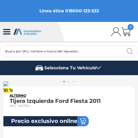
Línea ética 018000-123-533
0
Busca por SKU, nombre o marca del repuesto...
TÉRMINOS MÁS BUSCADOS
Selecciona Tu Vehículo
1
.
chevrolet
Marca del vehículo
2
.
aveo
10 %
3
.
spark gt
ALTERNO
Tijera Izquierda Ford Fiesta 2011
4
.
ford fiesta
SKU
:
MCF12+
5
.
optra
Precio exclusivo online
6
.
mazda 3
7
.
sail