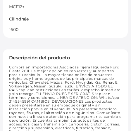
MCF12+
Cilindraje
1600
Descripción del producto
Compra en Importadoras Asociadas Tijera Izquierda Ford
Fiesta 2011. La mejor opción en repuestos y autopartes
para tu vehículo. La mayor tienda online de repuestos
originales y homologados de las principales marcas de
vehículos: Chevrolet, Mazda, Ford, Hyundai, Kia, Renault,
Volkswagen, Nissan, Suzuki, Isuzu. ENVÍOS A TODO EL
PAIS *aplican restricciones en tarifas. despacho inmediato
y sin recargo. TU ENVÍO PUEDE SER GRATIS *aplican
términos y condiciones. LÍNEA DE ATENCIÓN: WhatsApp
3145545991 CAMBIOS, DEVOLUCIONES Los productos
deben presentarse en su empaque original y sin
instalación previa en el vehículo. No presentar deterioro,
rayones, fisuras, ni alteración de ningún tipo. Comunícate
con nuestra línea de atención para programar tu cambio o
devolución. Encuentra también tus autopartes de:
accesorios, caja y transmisión, carrocería, clutch, correas,
dirección y suspensión, eléctricos, filtración, frenado,