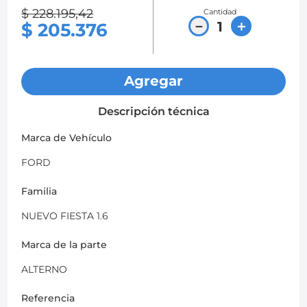
$
228
.
195
,
42
Cantidad
8
.
chevrolet sail
－
＋
$
205
.
376
9
.
chevrolet spark gt
10
.
mazda 2
Agregar
Descripción técnica
Marca de Vehículo
FORD
Familia
NUEVO FIESTA 1.6
Marca de la parte
ALTERNO
Referencia