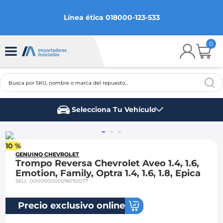
Línea ética 018000-123-533
0
Busca por SKU, nombre o marca del repuesto...
TÉRMINOS MÁS BUSCADOS
Selecciona Tu Vehículo
1
.
chevrolet
Marca del vehículo
2
.
aveo
10 %
3
.
spark gt
GENUINO CHEVROLET
Trompo Reversa Chevrolet Aveo 1.4, 1.6,
4
.
ford fiesta
Emotion, Family, Optra 1.4, 1.6, 1.8, Epica
SKU
:
000000000096192077
5
.
optra
6
.
mazda 3
Precio exclusivo online
7
.
sail