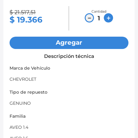
8
.
chevrolet spark gt
$
21
.
517
,
51
Cantidad
－
＋
$
19
.
366
9
.
mazda 2
10
.
chevrolet sail
Agregar
Descripción técnica
Marca de Vehículo
CHEVROLET
Tipo de repuesto
GENUINO
Familia
AVEO 1.4