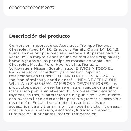
000000000096192077
Descripción del producto
Compra en Importadoras Asociadas Trompo Reversa
Chevrolet Aveo 1.4, 1.6, Emotion, Family, Optra 1.4, 1.6, 1.8,
Epica. La mejor opción en repuestos y autopartes para tu
vehículo. La mayor tienda online de repuestos originales y
homologados de las principales marcas de vehículos:
Chevrolet, Mazda, Ford, Hyundai, Kia, Renault,
Volkswagen, Nissan, Suzuki, Isuzu. ENVÍOS A TODO EL
PAÍS despacho inmediato y sin recargo *aplican
resticciones en tarifas* . TU ENVÍO PUEDE SER GRATIS
*aplican términos y condiciones*. LÍNEA DE ATENCIÓN:
WhatsApp 3145545991. CAMBIOS Y DEVOLUCIONES: Los
productos deben presentarse en su empaque original y sin
instalación previa en el vehículo. No presentar deterioro,
rayones, fisuras, ni alteración de ningún tipo. Comunícate
con nuestra línea de atención para programar tu cambio o
devolución. Encuentra también tus autopartes de:
accesorios, caja y transmisión, carrocería, clutch, correas,
dirección y suspensión, eléctricos, filtración, frenado,
iluminación, lubricantes, motor, refrigeración.