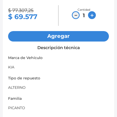
8
.
chevrolet spark gt
$
77
.
307
,
25
Cantidad
－
＋
$
69
.
577
9
.
mazda 2
10
.
chevrolet sail
Agregar
Descripción técnica
Marca de Vehículo
KIA
Tipo de repuesto
ALTERNO
Familia
PICANTO