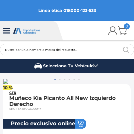
Línea ética 018000-123-533
0
Busca por SKU, nombre o marca del repuesto...
TÉRMINOS MÁS BUSCADOS
Selecciona Tu Vehículo
1
.
chevrolet
Marca del vehículo
2
.
aveo
10 %
3
.
spark gt
CTR
Muñeco Kia Picanto All New Izquierdo
4
.
ford fiesta
Derecho
SKU
:
54830G6000++
5
.
optra
6
.
mazda 3
Precio exclusivo online
7
.
sail