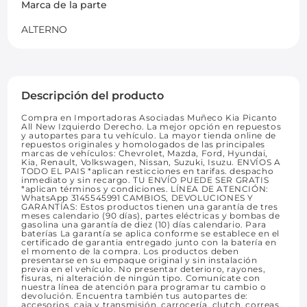
Marca de la parte
ALTERNO
Descripción del producto
Compra en Importadoras Asociadas Muñeco Kia Picanto
All New Izquierdo Derecho. La mejor opción en repuestos
y autopartes para tu vehículo. La mayor tienda online de
repuestos originales y homologados de las principales
marcas de vehículos: Chevrolet, Mazda, Ford, Hyundai,
Kia, Renault, Volkswagen, Nissan, Suzuki, Isuzu. ENVÍOS A
TODO EL PAIS *aplican resticciones en tarifas. despacho
inmediato y sin recargo. TU ENVÍO PUEDE SER GRATIS
*aplican términos y condiciones. LÍNEA DE ATENCIÓN:
WhatsApp 3145545991 CAMBIOS, DEVOLUCIONES Y
GARANTÍAS: Estos productos tienen una garantía de tres
meses calendario (90 días), partes eléctricas y bombas de
gasolina una garantía de diez (10) días calendario. Para
baterías La garantía se aplica conforme se establece en el
certificado de garantia entregado junto con la batería en
el momento de la compra. Los productos deben
presentarse en su empaque original y sin instalación
previa en el vehículo. No presentar deterioro, rayones,
fisuras, ni alteración de ningún tipo. Comunícate con
nuestra línea de atención para programar tu cambio o
devolución. Encuentra también tus autopartes de:
accesorios, caja y transmisión, carrocería, clutch, correas,