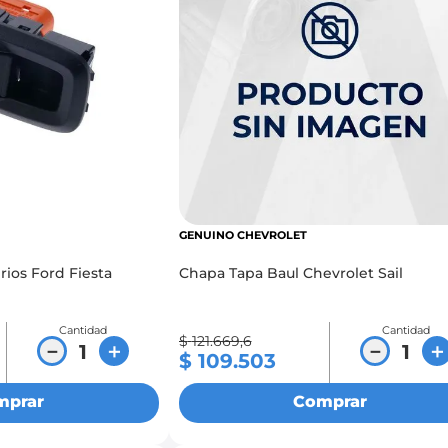
GENUINO CHEVROLET
rios Ford Fiesta
Chapa Tapa Baul Chevrolet Sail
Cantidad
Cantidad
$
121
.
669
,
6
－
＋
－
＋
$
109
.
503
mprar
Comprar