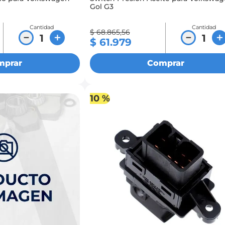
Gol G3
Cantidad
Cantidad
$
68
.
865
,
56
－
＋
－
＋
$
61
.
979
mprar
Comprar
10 %