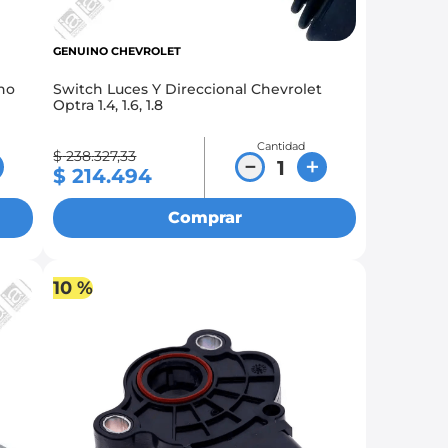
GENUINO CHEVROLET
ho
Switch Luces Y Direccional Chevrolet
Optra 1.4, 1.6, 1.8
Cantidad
$
238
.
327
,
33
－
＋
$
214
.
494
Comprar
10 %