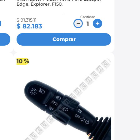
Edge, Explorer, F150,
Cantidad
$
91
.
315
,
11
－
＋
$
82
.
183
Comprar
10 %