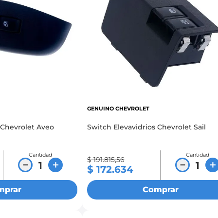
GENUINO CHEVROLET
 Chevrolet Aveo
Switch Elevavidrios Chevrolet Sail
Cantidad
Cantidad
$
191
.
815
,
56
－
＋
－
＋
$
172
.
634
mprar
Comprar