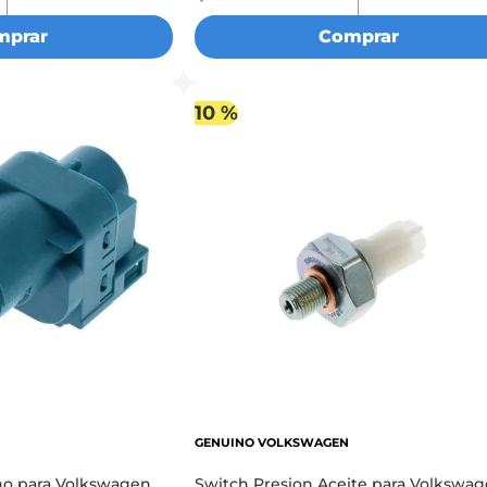
mprar
Comprar
10 %
GENUINO VOLKSWAGEN
eno para Volkswagen
Switch Presion Aceite para Volkswa