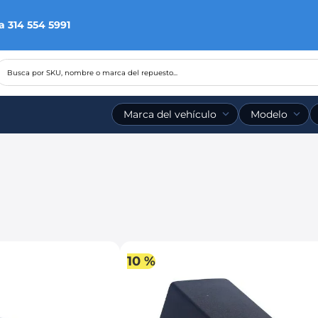
a 314 554 5991
Busca por SKU, nombre o marca del repuesto...
Marca del vehículo
Modelo
10 %