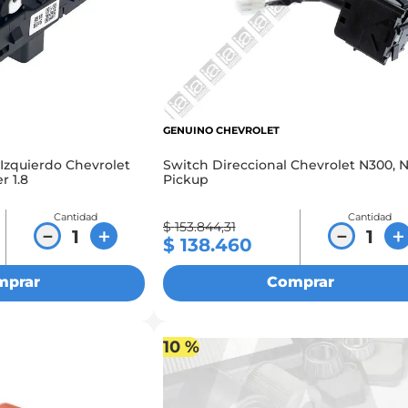
GENUINO CHEVROLET
 Izquierdo Chevrolet
Switch Direccional Chevrolet N300, 
r 1.8
Pickup
Cantidad
Cantidad
$
153
.
844
,
31
－
＋
－
＋
$
138
.
460
mprar
Comprar
10 %