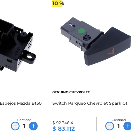
10 %
GENUINO CHEVROLET
 Espejos Mazda Bt50
Switch Parqueo Chevrolet Spark Gt
Cantidad
Cantidad
$
92
.
346
,
4
－
＋
－
＋
$
83
.
112