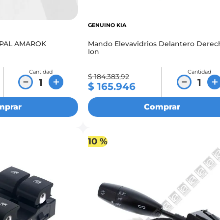
GENUINO KIA
PPAL AMAROK
Mando Elevavidrios Delantero Derec
Ion
Cantidad
Cantidad
$
184
.
383
,
92
－
＋
－
＋
$
165
.
946
mprar
Comprar
10 %