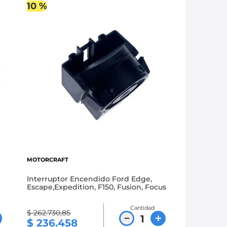
10 %
MOTORCRAFT
Interruptor Encendido Ford Edge,
Escape,Expedition, F150, Fusion, Focus
Cantidad
$
262
.
730
,
85
－
＋
$
236
.
458