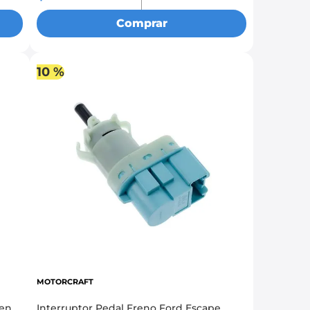
Comprar
10 %
MOTORCRAFT
gen
Interruptor Pedal Freno Ford Escape,