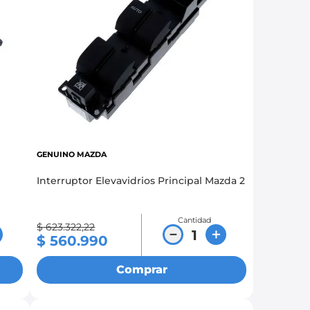
GENUINO MAZDA
Interruptor Elevavidrios Principal Mazda 2
Cantidad
$
623
.
322
,
22
－
＋
$
560
.
990
Comprar