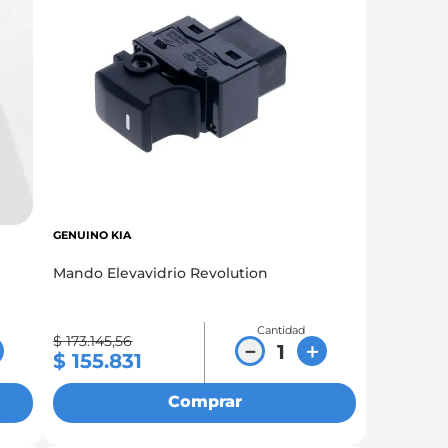
GENUINO KIA
Mando Elevavidrio Revolution
Cantidad
$
173
.
145
,
56
－
＋
$
155
.
831
Comprar