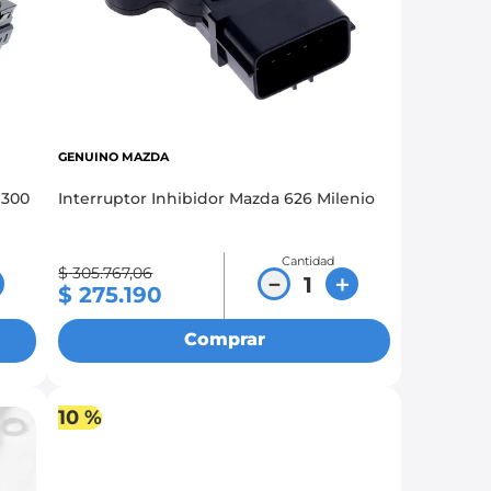
GENUINO MAZDA
N300
Interruptor Inhibidor Mazda 626 Milenio
Cantidad
$
305
.
767
,
06
－
＋
$
275
.
190
Comprar
10 %